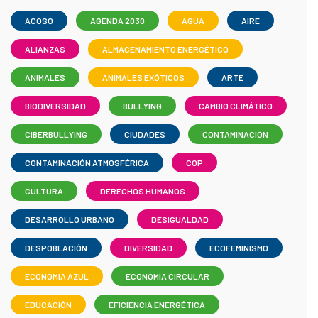
ACOSO
AGENDA 2030
AGUA
AIRE
ALIANZAS
ALMACENAMIENTO ENERGÉTICO
ANIMALES
ANIMALES EXÓTICOS
ARTE
BIODIVERSIDAD
BULLYING
CAMBIO CLIMÁTICO
CIBERBULLYING
CIUDADES
CONTAMINACIÓN
CONTAMINACIÓN ATMOSFÉRICA
COP
CULTURA
DERECHOS HUMANOS
DESARROLLO URBANO
DESIGUALDAD
DESPOBLACIÓN
DIVERSIDAD
ECOFEMINISMO
ECONOMIA AZUL
ECONOMÍA CIRCULAR
EDUCACIÓN
EFICIENCIA ENERGÉTICA