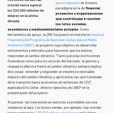
sector bancario
en el nuevo
crecido hasta superar
paradigma es la de
financiar
los 220.000 millones de
proyectos y organizaciones
dólares en la última
que contribuyan a resolver
década
los retos sociales,
económicos y medioambientales actuales
. Como
herramienta de apoyo, la ONU ha puesto en marcha la
Iniciativa
Financiera del Programa de Naciones Unidas para el Medio
Ambiente (UNEP)
, un proyecto cuyo objetivo es desarrollar
instrumentos y métodos para favorecer que los bancos
respondan al cambio climático. “Tanto para las instituciones
financieras como para los actores del mercado, la gestión y
respuesta efectiva frente al cambio climático siempre implica
dos cosas: entender y responder al creciente e inevitable
impacto del cambio climático y aprovechar las oportunidades
de la transición hacia economías sin emisiones de CO2”,
explicaba Eric Usher, director ejecutivo de UNEP en la
presentación del proyecto.
Al parecer, las inversiones en sectores sostenibles son una
tendencia al alza. Los bonos verdes, por ejemplo, han crecido
hasta superar los
220.000 millones de dólares
en la última