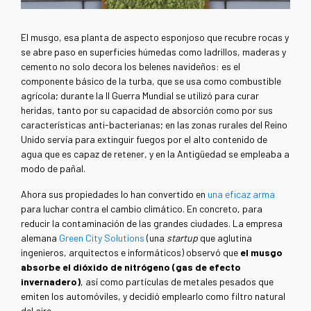
El musgo, esa planta de aspecto esponjoso que recubre rocas y
se abre paso en superficies húmedas como ladrillos, maderas y
cemento no solo decora los belenes navideños: es el
componente básico de la turba, que se usa como combustible
agrícola; durante la II Guerra Mundial se utilizó para curar
heridas, tanto por su capacidad de absorción como por sus
características anti-bacterianas; en las zonas rurales del Reino
Unido servía para extinguir fuegos por el alto contenido de
agua que es capaz de retener, y en la Antigüedad se empleaba a
modo de pañal.
Ahora sus propiedades lo han convertido en
una eficaz arma
para luchar contra el cambio climático. En concreto, para
reducir la contaminación de las grandes ciudades. La empresa
alemana
Green City Solutions
(una
startup
que aglutina
ingenieros, arquitectos e informáticos) observó que
el musgo
absorbe el dióxido de nitrógeno (gas de efecto
invernadero)
, así como partículas de metales pesados que
emiten los automóviles, y decidió emplearlo como filtro natural
del aire.