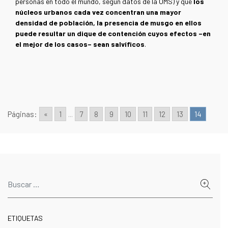
personas en todo el mundo, según datos de la OMS) y que
los
núcleos urbanos cada vez concentran una mayor
densidad de población, la presencia de musgo en ellos
puede resultar un dique de contención cuyos efectos –en
el mejor de los casos– sean salvíficos
.
Páginas:
«
1
...
7
8
9
10
11
12
13
14
ETIQUETAS