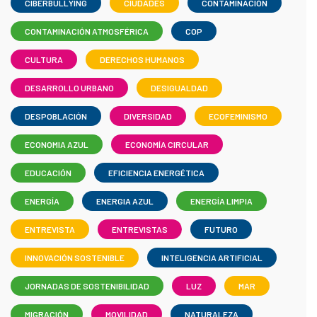
CIBERBULLYING
CIUDADES
CONTAMINACIÓN
CONTAMINACIÓN ATMOSFÉRICA
COP
CULTURA
DERECHOS HUMANOS
DESARROLLO URBANO
DESIGUALDAD
DESPOBLACIÓN
DIVERSIDAD
ECOFEMINISMO
ECONOMIA AZUL
ECONOMÍA CIRCULAR
EDUCACIÓN
EFICIENCIA ENERGÉTICA
ENERGÍA
ENERGIA AZUL
ENERGÍA LIMPIA
ENTREVISTA
ENTREVISTAS
FUTURO
INNOVACIÓN SOSTENIBLE
INTELIGENCIA ARTIFICIAL
JORNADAS DE SOSTENIBILIDAD
LUZ
MAR
MIGRACIÓN
MOVILIDAD
NATURALEZA