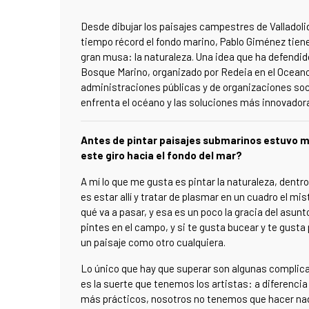
Desde dibujar los paisajes campestres de Valladolid
tiempo récord el fondo marino, Pablo Giménez tiene
gran musa: la naturaleza. Una idea que ha defendido
Bosque Marino, organizado por Redeia en el Oceano
administraciones públicas y de organizaciones soci
enfrenta el océano y las soluciones más innovadora
Antes de pintar paisajes submarinos estuvo m
este giro hacia el fondo del mar?
A mí lo que me gusta es pintar la naturaleza, dentro
es estar allí y tratar de plasmar en un cuadro el mis
qué va a pasar, y esa es un poco la gracia del asunt
pintes en el campo, y si te gusta bucear y te gusta 
un paisaje como otro cualquiera.
Lo único que hay que superar son algunas complicac
es la suerte que tenemos los artistas: a diferencia
más prácticos, nosotros no tenemos que hacer nada