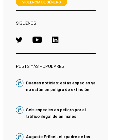
VIOLENCIA DE GÉNERO
SÍGUENOS
POSTS MÁS POPULARES
Buenas noticias: estas especies ya
no están en peligro de extinción
Seis especies en peligro por el
tráfico ilegal de animales
Auguste Fröbel, el «padre de los