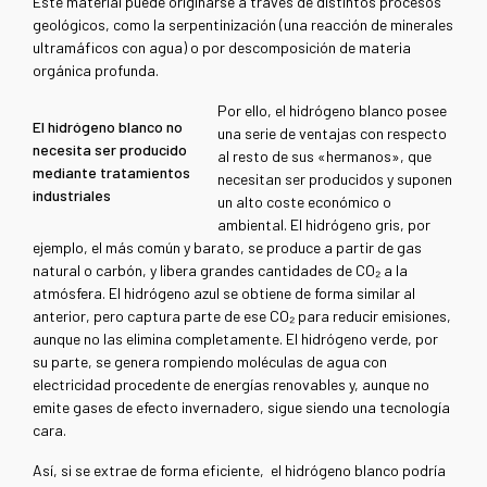
Este material puede originarse a través de distintos procesos
geológicos, como la serpentinización (una reacción de minerales
ultramáficos con agua) o por descomposición de materia
orgánica profunda.
Por ello, el hidrógeno blanco posee
El hidrógeno blanco no
una serie de ventajas con respecto
necesita ser producido
al resto de sus «hermanos», que
mediante tratamientos
necesitan ser producidos y suponen
industriales
un alto coste económico o
ambiental. El hidrógeno gris, por
ejemplo, el más común y barato, se produce a partir de gas
natural o carbón, y libera grandes cantidades de CO₂ a la
atmósfera. El hidrógeno azul se obtiene de forma similar al
anterior, pero captura parte de ese CO₂ para reducir emisiones,
aunque no las elimina completamente. El hidrógeno verde, por
su parte, se genera rompiendo moléculas de agua con
electricidad procedente de energías renovables y, aunque no
emite gases de efecto invernadero, sigue siendo una tecnología
cara.
Así, si se extrae de forma eficiente, el hidrógeno blanco podría