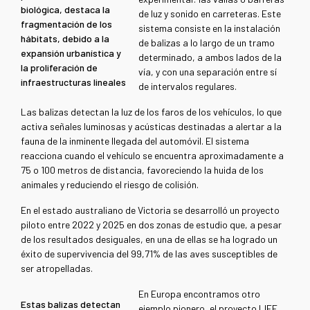
biológica, destaca la
de luz y sonido en carreteras. Este
fragmentación de los
sistema consiste en la instalación
hábitats, debido a la
de balizas a lo largo de un tramo
expansión urbanística y
determinado, a ambos lados de la
la proliferación de
vía, y con una separación entre sí
infraestructuras lineales
de intervalos regulares.
Las balizas detectan la luz de los faros de los vehículos, lo que
activa señales luminosas y acústicas destinadas a alertar a la
fauna de la inminente llegada del automóvil. El sistema
reacciona cuando el vehículo se encuentra aproximadamente a
75 o 100 metros de distancia, favoreciendo la huida de los
animales y reduciendo el riesgo de colisión.
En el estado australiano de Victoria se desarrolló un proyecto
piloto entre 2022 y 2025 en dos zonas de estudio que, a pesar
de los resultados desiguales, en una de ellas se ha logrado un
éxito de supervivencia del 99,71% de las aves susceptibles de
ser atropelladas.
En Europa encontramos otro
Estas balizas detectan
ejemplo pionero, el proyecto LIFE