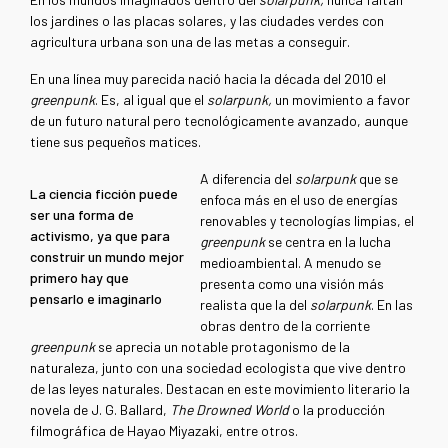
los jardines o las placas solares, y las ciudades verdes con
agricultura urbana son una de las metas a conseguir.
En una línea muy parecida nació hacia la década del 2010 el
greenpunk
. Es, al igual que el
solarpunk,
un movimiento a favor
de un futuro natural pero tecnológicamente avanzado, aunque
tiene sus pequeños matices.
A diferencia del
solarpunk
que se
La ciencia ficción puede
enfoca más en el uso de energías
ser una forma de
renovables y tecnologías limpias, el
activismo, ya que para
greenpunk
se centra en la lucha
construir un mundo mejor
medioambiental. A menudo se
primero hay que
presenta como una visión más
pensarlo e imaginarlo
realista que la del
solarpunk
. En las
obras dentro de la corriente
greenpunk
se aprecia un notable protagonismo de la
naturaleza, junto con una sociedad ecologista que vive dentro
de las leyes naturales. Destacan en este movimiento literario la
novela de J. G. Ballard,
The Drowned World
o la producción
filmográfica de Hayao Miyazaki, entre otros.