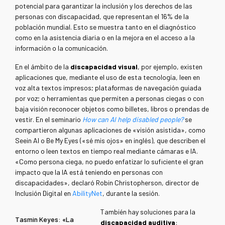
potencial para garantizar la inclusión y los derechos de las
personas con discapacidad, que representan el 16% de la
población mundial. Esto se muestra tanto en el diagnóstico
como en la asistencia diaria o en la mejora en el acceso a la
información o la comunicación.
En el ámbito de la
discapacidad visual
, por ejemplo, existen
aplicaciones que, mediante el uso de esta tecnología, leen en
voz alta textos impresos; plataformas de navegación guiada
por voz; o herramientas que permiten a personas ciegas o con
baja visión reconocer objetos como billetes, libros o prendas de
vestir. En el seminario
How can AI help disabled people?
se
compartieron algunas aplicaciones de «visión asistida», como
Seein AI o Be My Eyes («sé mis ojos» en inglés), que describen el
entorno o leen textos en tiempo real mediante cámaras e IA.
«Como persona ciega, no puedo enfatizar lo suficiente el gran
impacto que la IA está teniendo en personas con
discapacidades», declaró Robin Christopherson, director de
Inclusión Digital en
AbilityNet
, durante la sesión.
También hay soluciones para la
Tasmin Keyes: «La
discapacidad auditiva
: