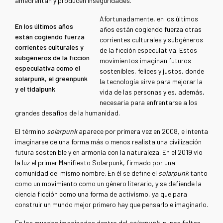
amedrentan y producen inseguridades.
Afortunadamente, en los últimos
En los últimos años
años están cogiendo fuerza otras
están cogiendo fuerza
corrientes culturales y subgéneros
corrientes culturales y
de la ficción especulativa. Estos
subgéneros de la ficción
movimientos imaginan futuros
especulativa como el
sostenibles, felices y justos, donde
solarpunk, el greenpunk
la tecnología sirve para mejorar la
y el tidalpunk
vida de las personas y es, además,
necesaria para enfrentarse a los
grandes desafíos de la humanidad.
El término
solarpunk
aparece por primera vez en 2008, e
intenta
imaginarse de una forma más o menos realista una civilización
futura sostenible y en armonía con la naturaleza. En el 2019 vio
la luz el primer Manifiesto Solarpunk, firmado por una
comunidad del mismo nombre. En él se define el
solarpunk
tanto
como un movimiento como un género literario, y se defiende la
ciencia ficción como una forma de activismo, ya que para
construir un mundo mejor primero hay que pensarlo e imaginarlo.
En los mundos imaginados dentro del
solarpunk,
nunca faltan