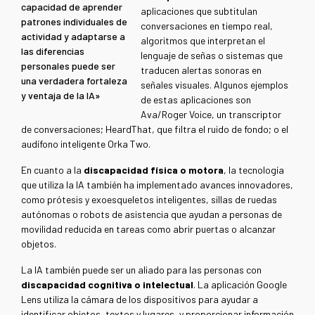
capacidad de aprender
aplicaciones
que subtitulan
patrones individuales de
conversaciones en tiempo real,
actividad y adaptarse a
algoritmos que interpretan el
las diferencias
lenguaje de señas o sistemas que
personales puede ser
traducen alertas sonoras en
una verdadera fortaleza
señales visuales. Algunos ejemplos
y ventaja de la IA»
de estas aplicaciones son
Ava/Roger Voice, un transcriptor
de conversaciones; HeardThat, que filtra el ruido de fondo; o el
audífono inteligente Orka Two.
En cuanto a la
discapacidad física o motora
, la tecnología
que utiliza la IA también ha implementado avances innovadores,
como prótesis y exoesqueletos inteligentes, sillas de ruedas
autónomas o robots de asistencia que ayudan a personas de
movilidad reducida en tareas como abrir puertas o alcanzar
objetos.
La IA también puede ser un aliado para las personas con
discapacidad cognitiva o intelectual
. La aplicación Google
Lens utiliza la cámara de los dispositivos para ayudar a
identificar objetos, textos y lugares, y proporcionar información