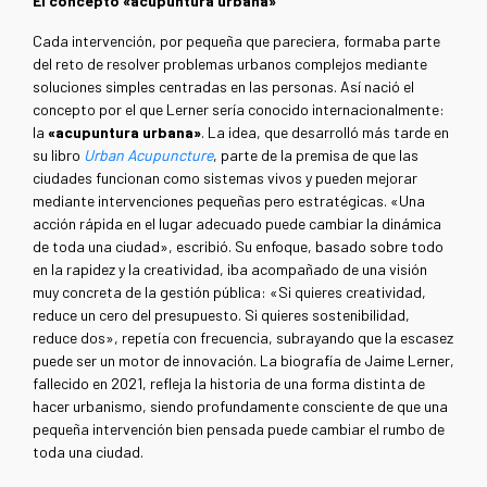
El concepto «acupuntura urbana»
Cada intervención, por pequeña que pareciera, formaba parte
del reto de resolver problemas urbanos complejos mediante
soluciones simples centradas en las personas. Así nació el
concepto por el que Lerner sería conocido internacionalmente:
la
«acupuntura urbana»
. La idea, que desarrolló más tarde en
su libro
Urban Acupuncture
, parte de la premisa de que las
ciudades funcionan como sistemas vivos y pueden mejorar
mediante intervenciones pequeñas pero estratégicas. «Una
acción rápida en el lugar adecuado puede cambiar la dinámica
de toda una ciudad», escribió. Su enfoque, basado sobre todo
en la rapidez y la creatividad, iba acompañado de una visión
muy concreta de la gestión pública: «Si quieres creatividad,
reduce un cero del presupuesto. Si quieres sostenibilidad,
reduce dos», repetía con frecuencia, subrayando que la escasez
puede ser un motor de innovación. La biografía de Jaime Lerner,
fallecido en 2021, refleja la historia de una forma distinta de
hacer urbanismo, siendo profundamente consciente de que una
pequeña intervención bien pensada puede cambiar el rumbo de
toda una ciudad.