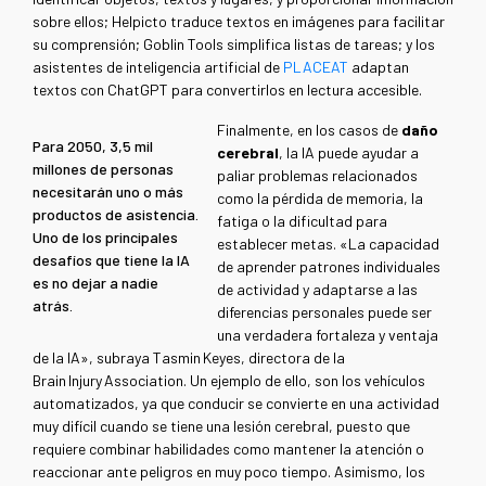
sobre ellos; Helpicto traduce textos en imágenes para facilitar
su comprensión; Goblin Tools simplifica listas de tareas; y los
asistentes de inteligencia artificial de
PLACEAT
adaptan
textos con ChatGPT para convertirlos en lectura accesible.
Finalmente, en los casos de
daño
Para 2050, 3,5 mil
cerebral
, la IA puede ayudar a
millones de personas
paliar problemas relacionados
necesitarán uno o más
como la pérdida de memoria, la
productos de asistencia.
fatiga o la dificultad para
Uno de los principales
establecer metas. «La capacidad
desafíos que tiene la IA
de aprender patrones individuales
es no dejar a nadie
de actividad y adaptarse a las
atrás.
diferencias personales puede ser
una verdadera fortaleza y ventaja
de la IA», subraya Tasmin Keyes, directora de la
Brain Injury Association. Un ejemplo de ello, son los vehículos
automatizados, ya que conducir se convierte en una actividad
muy difícil cuando se tiene una lesión cerebral, puesto que
requiere combinar habilidades como mantener la atención o
reaccionar ante peligros en muy poco tiempo. Asimismo, los