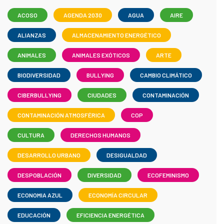
ACOSO
AGENDA 2030
AGUA
AIRE
ALIANZAS
ALMACENAMIENTO ENERGÉTICO
ANIMALES
ANIMALES EXÓTICOS
ARTE
BIODIVERSIDAD
BULLYING
CAMBIO CLIMÁTICO
CIBERBULLYING
CIUDADES
CONTAMINACIÓN
CONTAMINACIÓN ATMOSFÉRICA
COP
CULTURA
DERECHOS HUMANOS
DESARROLLO URBANO
DESIGUALDAD
DESPOBLACIÓN
DIVERSIDAD
ECOFEMINISMO
ECONOMIA AZUL
ECONOMÍA CIRCULAR
EDUCACIÓN
EFICIENCIA ENERGÉTICA