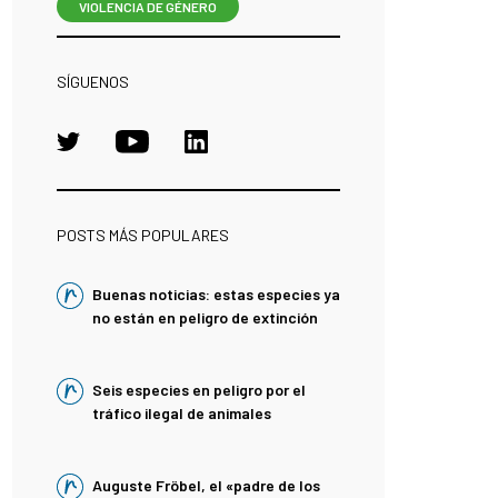
VIOLENCIA DE GÉNERO
SÍGUENOS
POSTS MÁS POPULARES
Buenas noticias: estas especies ya
no están en peligro de extinción
Seis especies en peligro por el
tráfico ilegal de animales
Auguste Fröbel, el «padre de los