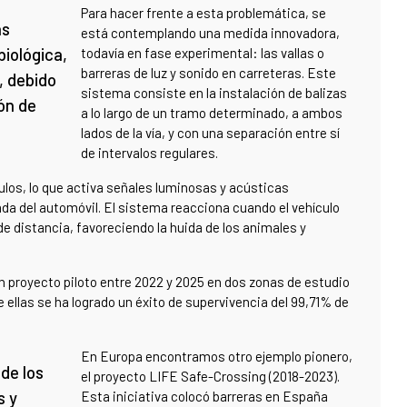
Para hacer frente a esta problemática, se
as
está contemplando una medida innovadora,
biológica,
todavía en fase experimental: las vallas o
barreras de luz y sonido en carreteras. Este
, debido
sistema consiste en la instalación de balizas
ión de
a lo largo de un tramo determinado, a ambos
lados de la vía, y con una separación entre sí
de intervalos regulares.
culos, lo que activa señales luminosas y acústicas
gada del automóvil. El sistema reacciona cuando el vehículo
 distancia, favoreciendo la huida de los animales y
un proyecto piloto entre 2022 y 2025 en dos zonas de estudio
e ellas se ha logrado un éxito de supervivencia del 99,71% de
En Europa encontramos otro ejemplo pionero,
 de los
el proyecto LIFE Safe-Crossing (2018-2023).
s y
Esta iniciativa colocó barreras en España