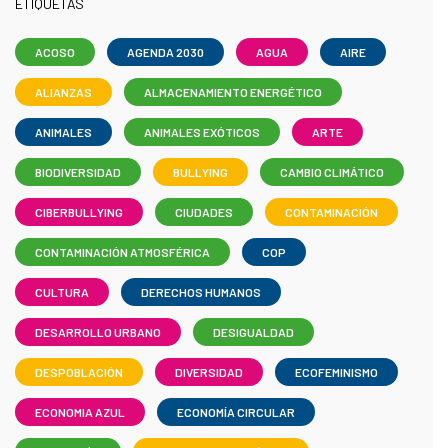
ETIQUETAS
ACOSO
AGENDA 2030
AGUA
AIRE
ALIANZAS
ALMACENAMIENTO ENERGÉTICO
ANIMALES
ANIMALES EXÓTICOS
ARTE
BIODIVERSIDAD
BULLYING
CAMBIO CLIMÁTICO
CIBERBULLYING
CIUDADES
CONTAMINACIÓN
CONTAMINACIÓN ATMOSFÉRICA
COP
CULTURA
DERECHOS HUMANOS
DESARROLLO URBANO
DESIGUALDAD
DESPOBLACIÓN
DIVERSIDAD
ECOFEMINISMO
ECONOMIA AZUL
ECONOMÍA CIRCULAR