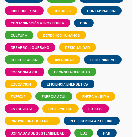
CIBERBULLYING
CIUDADES
CONTAMINACIÓN
CONTAMINACIÓN ATMOSFÉRICA
COP
CULTURA
DERECHOS HUMANOS
DESARROLLO URBANO
DESIGUALDAD
DESPOBLACIÓN
DIVERSIDAD
ECOFEMINISMO
ECONOMIA AZUL
ECONOMÍA CIRCULAR
EDUCACIÓN
EFICIENCIA ENERGÉTICA
ENERGÍA
ENERGIA AZUL
ENERGÍA LIMPIA
ENTREVISTA
ENTREVISTAS
FUTURO
INNOVACIÓN SOSTENIBLE
INTELIGENCIA ARTIFICIAL
JORNADAS DE SOSTENIBILIDAD
LUZ
MAR