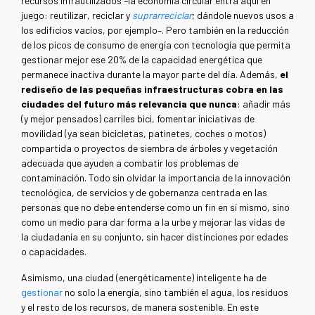
recursos infrautilizados –la economía circular entra aquí en
juego: reutilizar, reciclar y
suprarreciclar
; dándole nuevos usos a
los edificios vacíos, por ejemplo–. Pero también en la reducción
de los picos de consumo de energía con tecnología que permita
gestionar mejor ese 20% de la capacidad energética que
permanece inactiva durante la mayor parte del día. Además,
el
rediseño de las pequeñas infraestructuras cobra en las
ciudades del futuro más relevancia que nunca
: añadir más
(y mejor pensados) carriles bici, fomentar iniciativas de
movilidad (ya sean bicicletas, patinetes, coches o motos)
compartida o proyectos de siembra de árboles y vegetación
adecuada que ayuden a combatir los problemas de
contaminación. Todo sin olvidar la importancia de la innovación
tecnológica, de servicios y de gobernanza centrada en las
personas que no debe entenderse como un fin en sí mismo, sino
como un medio para dar forma a la urbe y mejorar las vidas de
la ciudadanía en su conjunto, sin hacer distinciones por edades
o capacidades.
Asimismo, una ciudad (energéticamente) inteligente ha de
gestionar
no solo la energía, sino también el agua, los residuos
y el resto de los recursos, de manera sostenible. En este