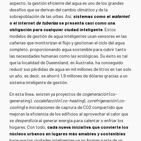
aspecto, la gestión eficiente del agua es uno de los grandes
desafíos que se derivan del cambio climático y de la
sobrepoblación de las urbes. Así,
sistemas como el
waternet
o el internet
de tuberías
se presenta casi como una
obligación para cualquier ciudad inteligente
. Estos
modelos de gestión de agua inteligentes usan sensores en las
cañerías que monitorizan el flujo y gestionan el ciclo del agua
completo, proporcionando agua sostenible para cubrir tanto
las necesidades humanas como las ecológicas. Su éxito es tal
que la localidad de Queensland, en Australia, ha conseguido
reducir sus pérdidas de agua en mil millones de litros en tan solo
un año, es decir, se ahorró 1,9 millones de dólares gracias a un
sistema inteligente de gestión.
En esta línea, existen ya proyectos de
cogeneración
(co-
generating),
cocalefacción
(
co-heating
),
corefrigeración
(
co-
cooling
) e instalaciones de captura de CO2 compartido que
mejoran la eficiencia de los edificios al aprovechar el calor que
se
desperdicia
al generar energía para calentar o enfriar los
hogares. Con todo,
cada nueva iniciativa que convierte los
núcleos urbanos en lugares más amables y sostenibles
hace que las ciudades inteligentes ya no formen parte de un