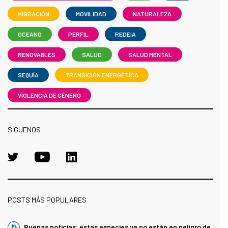
MIGRACIÓN
MOVILIDAD
NATURALEZA
OCEANO
PERFIL
REDEIA
RENOVABLES
SALUD
SALUD MENTAL
SEQUÍA
TRANSICIÓN ENERGÉTICA
VIOLENCIA DE GÉNERO
SÍGUENOS
POSTS MÁS POPULARES
Buenas noticias: estas especies ya no están en peligro de