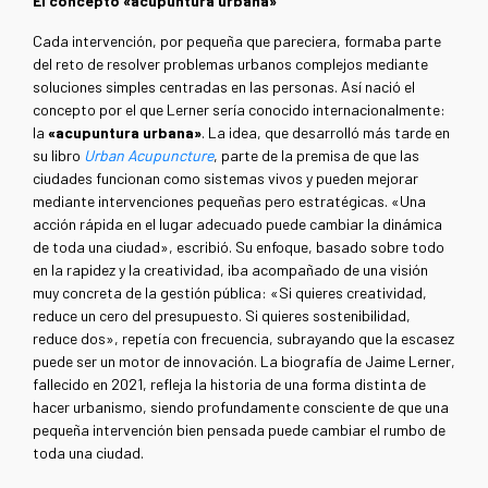
El concepto «acupuntura urbana»
Cada intervención, por pequeña que pareciera, formaba parte
del reto de resolver problemas urbanos complejos mediante
soluciones simples centradas en las personas. Así nació el
concepto por el que Lerner sería conocido internacionalmente:
la
«acupuntura urbana»
. La idea, que desarrolló más tarde en
su libro
Urban Acupuncture
, parte de la premisa de que las
ciudades funcionan como sistemas vivos y pueden mejorar
mediante intervenciones pequeñas pero estratégicas. «Una
acción rápida en el lugar adecuado puede cambiar la dinámica
de toda una ciudad», escribió. Su enfoque, basado sobre todo
en la rapidez y la creatividad, iba acompañado de una visión
muy concreta de la gestión pública: «Si quieres creatividad,
reduce un cero del presupuesto. Si quieres sostenibilidad,
reduce dos», repetía con frecuencia, subrayando que la escasez
puede ser un motor de innovación. La biografía de Jaime Lerner,
fallecido en 2021, refleja la historia de una forma distinta de
hacer urbanismo, siendo profundamente consciente de que una
pequeña intervención bien pensada puede cambiar el rumbo de
toda una ciudad.