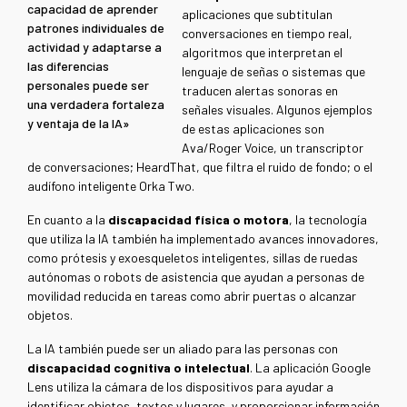
capacidad de aprender
aplicaciones
que subtitulan
patrones individuales de
conversaciones en tiempo real,
actividad y adaptarse a
algoritmos que interpretan el
las diferencias
lenguaje de señas o sistemas que
personales puede ser
traducen alertas sonoras en
una verdadera fortaleza
señales visuales. Algunos ejemplos
y ventaja de la IA»
de estas aplicaciones son
Ava/Roger Voice, un transcriptor
de conversaciones; HeardThat, que filtra el ruido de fondo; o el
audífono inteligente Orka Two.
En cuanto a la
discapacidad física o motora
, la tecnología
que utiliza la IA también ha implementado avances innovadores,
como prótesis y exoesqueletos inteligentes, sillas de ruedas
autónomas o robots de asistencia que ayudan a personas de
movilidad reducida en tareas como abrir puertas o alcanzar
objetos.
La IA también puede ser un aliado para las personas con
discapacidad cognitiva o intelectual
. La aplicación Google
Lens utiliza la cámara de los dispositivos para ayudar a
identificar objetos, textos y lugares, y proporcionar información