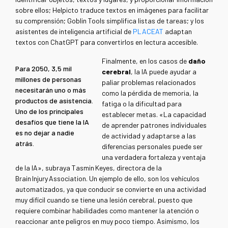
sobre ellos; Helpicto traduce textos en imágenes para facilitar
su comprensión; Goblin Tools simplifica listas de tareas; y los
asistentes de inteligencia artificial de
PLACEAT
adaptan
textos con ChatGPT para convertirlos en lectura accesible.
Finalmente, en los casos de
daño
Para 2050, 3,5 mil
cerebral
, la IA puede ayudar a
millones de personas
paliar problemas relacionados
necesitarán uno o más
como la pérdida de memoria, la
productos de asistencia.
fatiga o la dificultad para
Uno de los principales
establecer metas. «La capacidad
desafíos que tiene la IA
de aprender patrones individuales
es no dejar a nadie
de actividad y adaptarse a las
atrás.
diferencias personales puede ser
una verdadera fortaleza y ventaja
de la IA», subraya Tasmin Keyes, directora de la
Brain Injury Association. Un ejemplo de ello, son los vehículos
automatizados, ya que conducir se convierte en una actividad
muy difícil cuando se tiene una lesión cerebral, puesto que
requiere combinar habilidades como mantener la atención o
reaccionar ante peligros en muy poco tiempo. Asimismo, los