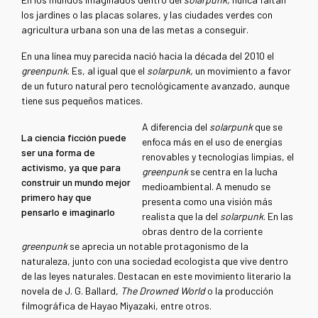
los jardines o las placas solares, y las ciudades verdes con
agricultura urbana son una de las metas a conseguir.
En una línea muy parecida nació hacia la década del 2010 el
greenpunk
. Es, al igual que el
solarpunk,
un movimiento a favor
de un futuro natural pero tecnológicamente avanzado, aunque
tiene sus pequeños matices.
A diferencia del
solarpunk
que se
La ciencia ficción puede
enfoca más en el uso de energías
ser una forma de
renovables y tecnologías limpias, el
activismo, ya que para
greenpunk
se centra en la lucha
construir un mundo mejor
medioambiental. A menudo se
primero hay que
presenta como una visión más
pensarlo e imaginarlo
realista que la del
solarpunk
. En las
obras dentro de la corriente
greenpunk
se aprecia un notable protagonismo de la
naturaleza, junto con una sociedad ecologista que vive dentro
de las leyes naturales. Destacan en este movimiento literario la
novela de J. G. Ballard,
The Drowned World
o la producción
filmográfica de Hayao Miyazaki, entre otros.