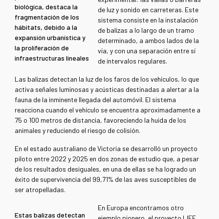
biológica, destaca la
de luz y sonido en carreteras. Este
fragmentación de los
sistema consiste en la instalación
hábitats, debido a la
de balizas a lo largo de un tramo
expansión urbanística y
determinado, a ambos lados de la
la proliferación de
vía, y con una separación entre sí
infraestructuras lineales
de intervalos regulares.
Las balizas detectan la luz de los faros de los vehículos, lo que
activa señales luminosas y acústicas destinadas a alertar a la
fauna de la inminente llegada del automóvil. El sistema
reacciona cuando el vehículo se encuentra aproximadamente a
75 o 100 metros de distancia, favoreciendo la huida de los
animales y reduciendo el riesgo de colisión.
En el estado australiano de Victoria se desarrolló un proyecto
piloto entre 2022 y 2025 en dos zonas de estudio que, a pesar
de los resultados desiguales, en una de ellas se ha logrado un
éxito de supervivencia del 99,71% de las aves susceptibles de
ser atropelladas.
En Europa encontramos otro
Estas balizas detectan
ejemplo pionero, el proyecto LIFE