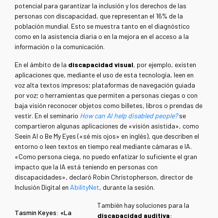
potencial para garantizar la inclusión y los derechos de las
personas con discapacidad, que representan el 16% de la
población mundial. Esto se muestra tanto en el diagnóstico
como en la asistencia diaria o en la mejora en el acceso a la
información o la comunicación.
En el ámbito de la
discapacidad visual
, por ejemplo, existen
aplicaciones que, mediante el uso de esta tecnología, leen en
voz alta textos impresos; plataformas de navegación guiada
por voz; o herramientas que permiten a personas ciegas o con
baja visión reconocer objetos como billetes, libros o prendas de
vestir. En el seminario
How can AI help disabled people?
se
compartieron algunas aplicaciones de «visión asistida», como
Seein AI o Be My Eyes («sé mis ojos» en inglés), que describen el
entorno o leen textos en tiempo real mediante cámaras e IA.
«Como persona ciega, no puedo enfatizar lo suficiente el gran
impacto que la IA está teniendo en personas con
discapacidades», declaró Robin Christopherson, director de
Inclusión Digital en
AbilityNet
, durante la sesión.
También hay soluciones para la
Tasmin Keyes: «La
discapacidad auditiva
: