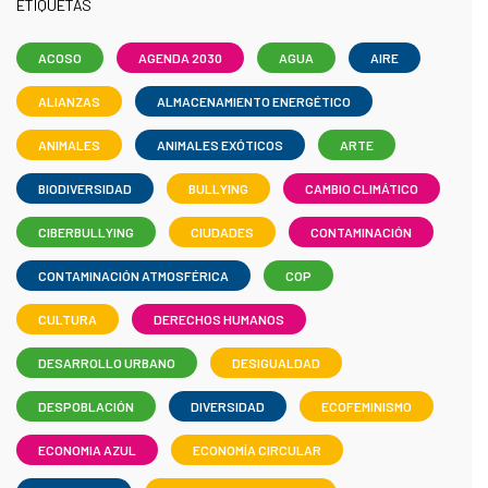
ETIQUETAS
ACOSO
AGENDA 2030
AGUA
AIRE
ALIANZAS
ALMACENAMIENTO ENERGÉTICO
ANIMALES
ANIMALES EXÓTICOS
ARTE
BIODIVERSIDAD
BULLYING
CAMBIO CLIMÁTICO
CIBERBULLYING
CIUDADES
CONTAMINACIÓN
CONTAMINACIÓN ATMOSFÉRICA
COP
CULTURA
DERECHOS HUMANOS
DESARROLLO URBANO
DESIGUALDAD
DESPOBLACIÓN
DIVERSIDAD
ECOFEMINISMO
ECONOMIA AZUL
ECONOMÍA CIRCULAR