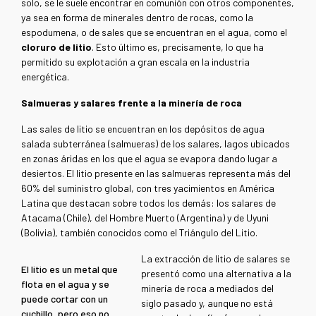
solo, se le suele encontrar en comunión con otros componentes,
ya sea en forma de minerales dentro de rocas, como la
espodumena, o de sales que se encuentran en el agua, como el
cloruro de litio
. Esto último es, precisamente, lo que ha
permitido su explotación a gran escala en la industria
energética.
Salmueras y salares frente a la minería de roca
Las sales de litio se encuentran en los depósitos de agua
salada subterránea (salmueras) de los salares, lagos ubicados
en zonas áridas en los que el agua se evapora dando lugar a
desiertos. El litio presente en las salmueras representa más del
60% del suministro global, con tres yacimientos en América
Latina que destacan sobre todos los demás: los salares de
Atacama (Chile), del Hombre Muerto (Argentina) y de Uyuni
(Bolivia), también conocidos como el Triángulo del Litio.
La extracción de litio de salares se
El litio es un metal que
presentó como una alternativa a la
flota en el agua y se
minería de roca a mediados del
puede cortar con un
siglo pasado y, aunque no está
cuchillo, pero eso no