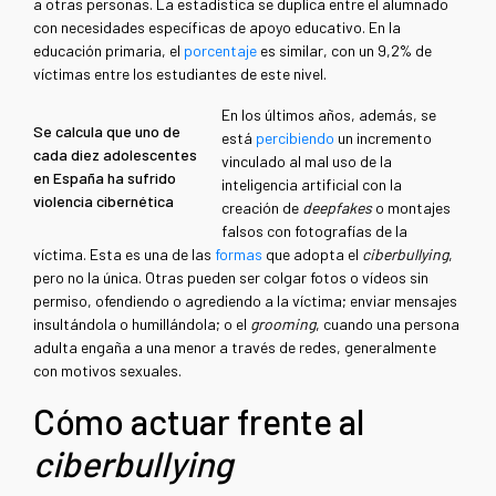
a otras personas. La estadística se duplica entre el alumnado
con necesidades específicas de apoyo educativo. En la
educación primaria, el
porcentaje
es similar, con un 9,2% de
víctimas entre los estudiantes de este nivel.
En los últimos años, además, se
Se calcula que uno de
está
percibiendo
un incremento
cada diez adolescentes
vinculado al mal uso de la
en España ha sufrido
inteligencia artificial con la
violencia cibernética
creación de
deepfakes
o montajes
falsos con fotografías de la
víctima. Esta es una de las
formas
que adopta el
ciberbullying
,
pero no la única. Otras pueden ser colgar fotos o vídeos sin
permiso, ofendiendo o agrediendo a la víctima; enviar mensajes
insultándola o humillándola; o el
grooming
, cuando una persona
adulta engaña a una menor a través de redes, generalmente
con motivos sexuales.
Cómo actuar frente al
ciberbullying