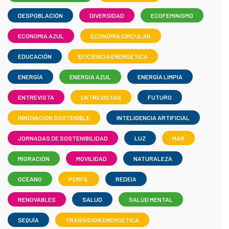
DESPOBLACIÓN
DIVERSIDAD
ECOFEMINISMO
ECONOMIA AZUL
ECONOMÍA CIRCULAR
EDUCACIÓN
EFICIENCIA ENERGÉTICA
ENERGÍA
ENERGIA AZUL
ENERGÍA LIMPIA
ENTREVISTA
ENTREVISTAS
FUTURO
INNOVACIÓN SOSTENIBLE
INTELIGENCIA ARTIFICIAL
JORNADAS DE SOSTENIBILIDAD
LUZ
MAR
MIGRACIÓN
MOVILIDAD
NATURALEZA
OCEANO
PERFIL
REDEIA
RENOVABLES
SALUD
SALUD MENTAL
SEQUÍA
TRANSICIÓN ENERGÉTICA