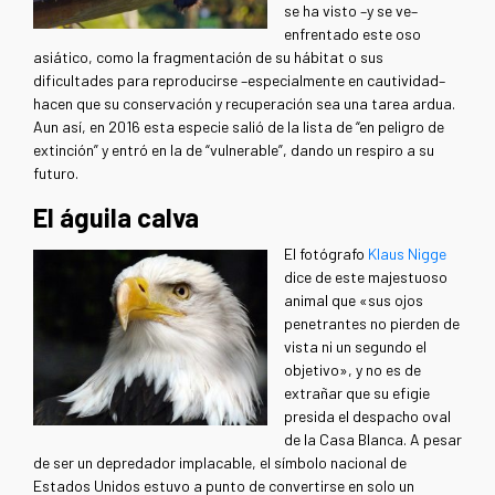
se ha visto –y se ve–
enfrentado este oso
asiático, como la fragmentación de su hábitat o sus
dificultades para reproducirse –especialmente en cautividad–
hacen que su conservación y recuperación sea una tarea ardua.
Aun así, en 2016 esta especie salió de la lista de “en peligro de
extinción” y entró en la de “vulnerable”, dando un respiro a su
futuro.
El águila calva
El fotógrafo
Klaus Nigge
dice de este majestuoso
animal que «sus ojos
penetrantes no pierden de
vista ni un segundo el
objetivo», y no es de
extrañar que su efigie
presida el despacho oval
de la Casa Blanca. A pesar
de ser un depredador implacable, el símbolo nacional de
Estados Unidos estuvo a punto de convertirse en solo un