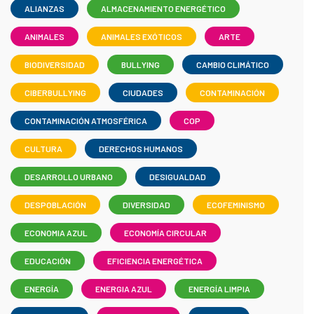
ALIANZAS
ALMACENAMIENTO ENERGÉTICO
ANIMALES
ANIMALES EXÓTICOS
ARTE
BIODIVERSIDAD
BULLYING
CAMBIO CLIMÁTICO
CIBERBULLYING
CIUDADES
CONTAMINACIÓN
CONTAMINACIÓN ATMOSFÉRICA
COP
CULTURA
DERECHOS HUMANOS
DESARROLLO URBANO
DESIGUALDAD
DESPOBLACIÓN
DIVERSIDAD
ECOFEMINISMO
ECONOMIA AZUL
ECONOMÍA CIRCULAR
EDUCACIÓN
EFICIENCIA ENERGÉTICA
ENERGÍA
ENERGIA AZUL
ENERGÍA LIMPIA