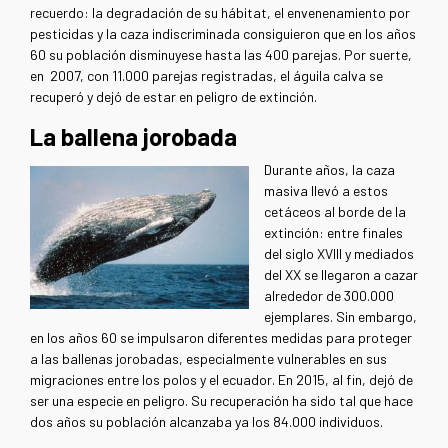
recuerdo: la degradación de su hábitat, el envenenamiento por
pesticidas y la caza indiscriminada consiguieron que en los años
60 su población disminuyese hasta las 400 parejas. Por suerte,
en 2007, con 11.000 parejas registradas, el águila calva se
recuperó y dejó de estar en peligro de extinción.
La ballena jorobada
Durante años, la caza
masiva llevó a estos
cetáceos al borde de la
extinción: entre finales
del siglo XVIII y mediados
del XX se llegaron a cazar
alrededor de 300.000
ejemplares. Sin embargo,
en los años 60 se impulsaron diferentes medidas para proteger
a las ballenas jorobadas, especialmente vulnerables en sus
migraciones entre los polos y el ecuador. En 2015, al fin, dejó de
ser una especie en peligro. Su recuperación ha sido tal que hace
dos años su población alcanzaba ya los 84.000 individuos.