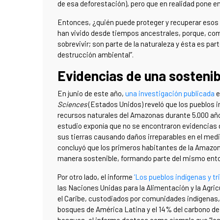
de esa deforestación), pero que en realidad pone en 
Entonces, ¿quién puede proteger y recuperar esos 
han vivido desde tiempos ancestrales, porque, como
sobrevivir; son parte de la naturaleza y ésta es par
destrucción ambiental”.
Evidencias de una sostenibi
En junio de este año,
una investigación publicada
e
Sciences
(Estados Unidos) reveló que los pueblos 
recursos naturales del Amazonas durante 5.000 años
estudio exponía que no se encontraron evidencias 
sus tierras causando daños irreparables en el med
concluyó que los primeros habitantes de la Amazoni
manera sostenible, formando parte del mismo ento
Por otro lado, el informe
‘Los pueblos indígenas y tr
las Naciones Unidas para la Alimentación y la Agri
el Caribe, custodiados por comunidades indígenas,
bosques de América Latina y el 14% del carbono de
bosques, el informe destaca como ejemplo que “los 