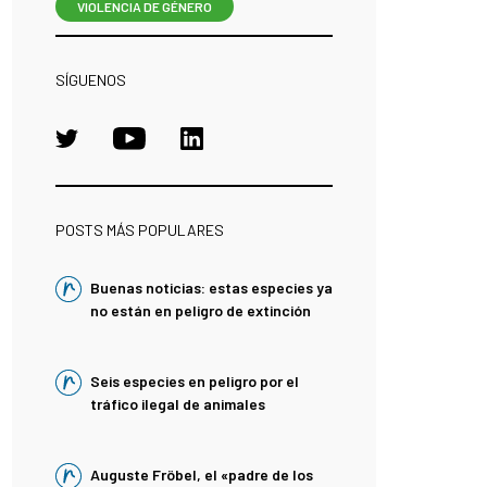
VIOLENCIA DE GÉNERO
SÍGUENOS
POSTS MÁS POPULARES
Buenas noticias: estas especies ya
no están en peligro de extinción
Seis especies en peligro por el
tráfico ilegal de animales
Auguste Fröbel, el «padre de los