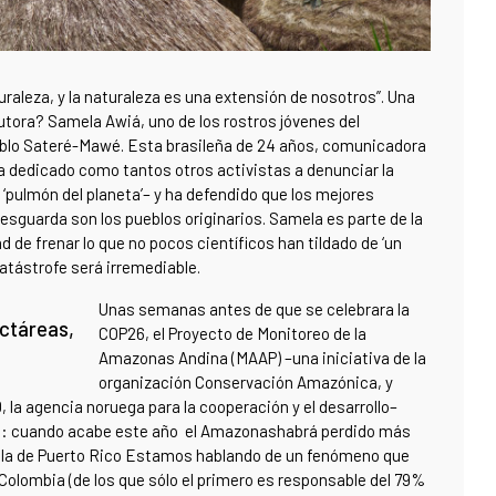
raleza, y la naturaleza es una extensión de nosotros”. Una
autora? Samela Awiá, uno de los rostros jóvenes del
blo Sateré-Mawé. Esta brasileña de 24 años, comunicadora
a dedicado como tantos otros activistas a denunciar la
pulmón del planeta’– y ha defendido que los mejores
esguarda son los pueblos originarios. Samela es parte de la
d de frenar lo que no pocos científicos han tildado de ‘un
atástrofe será irremediable.
Unas semanas antes de que se celebrara la
ctáreas,
COP26, el Proyecto de Monitoreo de la
Amazonas Andina (MAAP) –una iniciativa de la
organización Conservación Amazónica, y
la agencia noruega para la cooperación y el desarrollo–
n: cuando acabe este año el Amazonashabrá perdido más
a la de Puerto Rico Estamos hablando de un fenómeno que
 Colombia (de los que sólo el primero es responsable del 79%