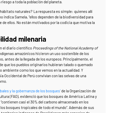
riesgo a toda la población del planeta.
hábitats naturales? La respuesta es simple: quienes allí
 indica Samela, “ellos dependen de la biodiversidad para
te de ellos. No están motivados por la codicia que motiva la
lidad milenaria
n el diario científico
Proceedings of the National Academy of
indígenas amazónicos hicieron un uso sostenible de los
, antes de la llegada de los europeos. Principalmente, el
de que los pueblos originarios hubieran talado o quemado
io ambiente como los que vemos en la actualidad. Y
a Occidental de Perú convivían con las selvas de una
rno.
ibales y la gobernanza de los bosques’
de la Organización de
cultura (FAO), evidenció que los bosques de América Latina y
 “contienen casi el 30% del carbono almacenado en los
 los bosques tropicales de todo el mundo”. Además de sus
territorios indígenas de Brasil tienen más especies de