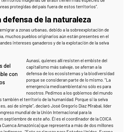
reas protegidas del país fuera de estos territorios”.
 defensa de la naturaleza
emigrar a zonas urbanas, debido a la sobreexplotación de
eña, muchos pueblos originarios aún están presentes en el
 grandes intereses ganaderos y de la explotación de la selva
Aunasí, quienes allí resisten el embiste del
s del
capitalismo más salvaje, se aferran a la
ble con
defensa de los ecosistemas y la biodiversidad
porque se consideran parte de lo mismo. “La
eos
emergencia medioambiental no sólo es para
nosotros. Pedimos a los gobiernos del mundo
 también el territorio de la humanidad. Porque si la selva
, así de simple”, declaró José Gregorio Díaz Mirabal, líder
ngreso mundial de la Unión Internacional para la
en septiembre de este año. Él es el coordinador de la COICA
la Cuenca Amazónica) que representa a más de dos millones
s indígenas. “Esto es riqueza para Estados Unidos, Europa,