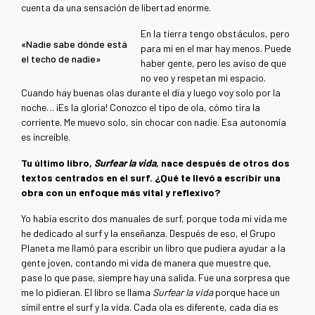
cuenta da una sensación de libertad enorme.
En la tierra tengo obstáculos, pero
«Nadie sabe dónde está
para mí en el mar hay menos. Puede
el techo de nadie»
haber gente, pero les aviso de que
no veo y respetan mi espacio.
Cuando hay buenas olas durante el día y luego voy solo por la
noche… ¡Es la gloria! Conozco el tipo de ola, cómo tira la
corriente. Me muevo solo, sin chocar con nadie. Esa autonomía
es increíble.
Tu último libro,
Surfear la vida
, nace después de otros dos
textos centrados en el surf. ¿Qué te llevó a escribir una
obra con un enfoque más vital y reflexivo?
Yo había escrito dos manuales de surf, porque toda mi vida me
he dedicado al surf y la enseñanza. Después de eso, el Grupo
Planeta me llamó para escribir un libro que pudiera ayudar a la
gente joven, contando mi vida de manera que muestre que,
pase lo que pase, siempre hay una salida. Fue una sorpresa que
me lo pidieran. El libro se llama
Surfear la vida
porque hace un
símil entre el surf y la vida. Cada ola es diferente, cada día es