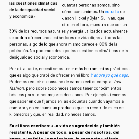
las cuestiones climáticas
cuántas personas somos, sino
de la desigualdad social
cómo consumimos. Un
estudio
de
y económica»
Jason Hickel y Dylan Sullivan, que
cito en el libro, muestra que con un
30% de los recursos naturales y energía utilizados actualmente
se podría ofrecer unos estándares de vida digna a todas las
personas, algo de lo que ahora mismo carece el 80% de la
población. No podemos desligar las cuestiones climáticas de la
desigualdad social y económica.
Por otra parte, necesitamos tener más herramientas prácticas,
que es algo que traté de ofrecer en mi libro
Y ahora yo qué hago
.
Podemos reducir el consumo de carne o evitar comprar
fast
fashion
, pero sobre todo necesitamos tener conocimientos
básicos para tomar mejores decisiones. Por ejemplo, tenemos
que saber en qué fijarnos en las etiquetas cuando vayamos a
comprar y no consumir un producto que ha recorrido miles de
kilómetros y que, en realidad, no necesitamos.
En el libro escribes: «La vida es agradecida y también
resistente. A pesar de todo, a pesar de nosotros, del
humo, el asfalto, la motosierra, la escopeta y el lodo