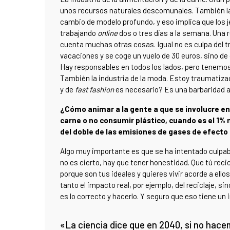
unos recursos naturales descomunales. También la 
cambio de modelo profundo, y eso implica que los 
trabajando
online
dos o tres días a la semana. Una 
cuenta muchas otras cosas. Igual no es culpa del 
vacaciones y se coge un vuelo de 30 euros, sino de 
Hay responsables en todos los lados, pero tenemos 
También la industria de la moda. Estoy traumatiza
y de
fast fashion
es necesario? Es una barbaridad a 
¿Cómo animar a la gente a que se involucre e
carne o no consumir plástico, cuando es el 1%
del doble de las emisiones de gases de efecto
Algo muy importante es que se ha intentado culpabi
no es cierto, hay que tener honestidad. Que tú recic
porque son tus ideales y quieres vivir acorde a ello
tanto el impacto real, por ejemplo, del reciclaje, si
es lo correcto y hacerlo. Y seguro que eso tiene u
«La ciencia dice que en 2040, si no hac