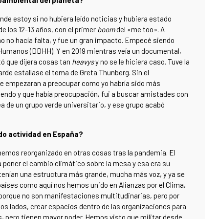
oambiental del planeta?
onde estoy si no hubiera leído noticias y hubiera estado
e los 12-13 años, con el primer
boom
del «me too». A
 no hacía falta, y fue un gran impacto. Empecé siendo
os Humanos (DDHH). Y en 2019 mientras veía un documental,
ó que dijera cosas tan
heavys
y no se le hiciera caso. Tuve la
rde estallase el tema de Greta Thunberg. Sin el
se empezaran a preocupar como yo habría sido más
viendo y que había preocupación, fui a buscar amistades con
a de un grupo verde universitario, y ese grupo acabó
do actividad en España?
 hemos reorganizado en otras cosas tras la pandemia. El
a poner el cambio climático sobre la mesa y esa era su
tenían una estructura más grande, mucha más voz, y ya se
países como aquí nos hemos unido en Alianzas por el Clima,
 porque no son manifestaciones multitudinarias, pero por
os lados, crear espacios dentro de las organizaciones para
s, pero tienen mayor poder. Hemos visto que militar desde