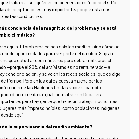
 que trabaja al sol, quienes no pueden acondicionar el sitio
idas de adaptación es muy importante, porque estamos
 a estas condiciones.
más conciencia de la magnitud del problema y se está
ambio climático?
on aguja. El problema no son solo los medios, sino cómo se
s dando oportunidades para ser parte del cambio. Si gran
tiene que estudiar dos másteres para cobrar mil euros al
riado —porque el 90% del activismo es no remunerado— a
ay concienciación, y se ve en las redes sociales, que es algo
e tiempo. Pero en las calles cuesta mucho por las
nferencia de las Naciones Unidas sobre el cambio
 poco dinero me daría igual, pero al ser en Dubai es
 importante, pero hay gente que tiene un trabajo mucho más
ros lugares más imprescindibles, como poblaciones indígenas
 desde aquí.
s de la supervivencia del medio ambiente?
 parte del problema viene de ahí, tenemos una dieta que pide