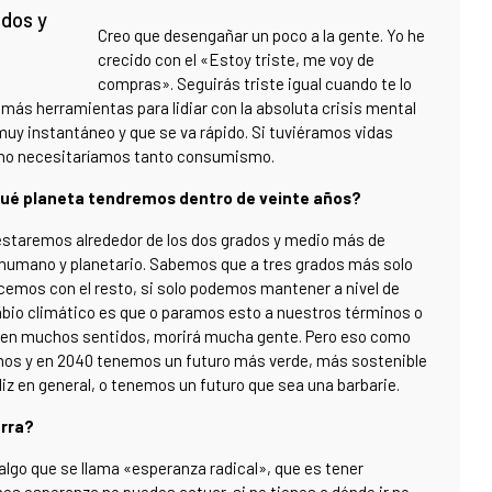
ados y
Creo que desengañar un poco a la gente. Yo he
crecido con el «Estoy triste, me voy de
compras». Seguirás triste igual cuando te lo
más herramientas para lidiar con la absoluta crisis mental
muy instantáneo y que se va rápido. Si tuviéramos vidas
s, no necesitaríamos tanto consumismo.
¿qué planeta tendremos dentro de veinte años?
estaremos alrededor de los dos grados y medio más de
 humano y planetario. Sabemos que a tres grados más solo
cemos con el resto, si solo podemos mantener a nivel de
mbio climático es que o paramos esto a nuestros términos o
ie en muchos sentidos, morirá mucha gente. Pero eso como
mos y en 2040 tenemos un futuro más verde, más sostenible
liz en general, o tenemos un futuro que sea una barbarie.
erra?
lgo que se llama «esperanza radical», que es tener