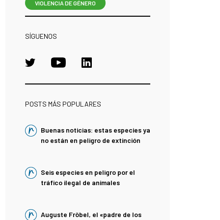
VIOLENCIA DE GÉNERO
SÍGUENOS
POSTS MÁS POPULARES
Buenas noticias: estas especies ya
no están en peligro de extinción
Seis especies en peligro por el
tráfico ilegal de animales
Auguste Fröbel, el «padre de los