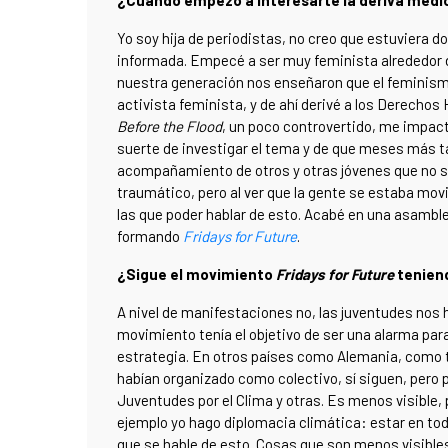
¿Cuándo empezó a interesarte la deriva medi
Yo soy hija de periodistas, no creo que estuviera d
informada. Empecé a ser muy feminista alrededor d
nuestra generación nos enseñaron que el feminismo
activista feminista, y de ahí derivé a los Derech
Before the Flood
, un poco controvertido, me impact
suerte de investigar el tema y de que meses más ta
acompañamiento de otros y otras jóvenes que no 
traumático, pero al ver que la gente se estaba mo
las que poder hablar de esto. Acabé en una asamble
formando
Fridays for Future
.
¿Sigue el movimiento
Fridays for Future
tenien
A nivel de manifestaciones no, las juventudes nos
movimiento tenía el objetivo de ser una alarma par
estrategia. En otros países como Alemania, como 
habían organizado como colectivo, sí siguen, pero 
Juventudes por el Clima y otras. Es menos visible,
ejemplo yo hago diplomacia climática: estar en tod
que se hable de esto. Cosas que son menos visible