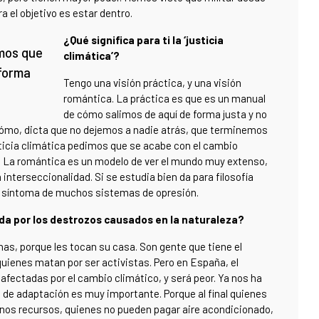
 el objetivo es estar dentro.
¿Qué significa para ti la ‘justicia
imos que
climática’?
 forma
Tengo una visión práctica, y una visión
romántica. La práctica es que es un manual
de cómo salimos de aquí de forma justa y no
 cómo, dicta que no dejemos a nadie atrás, que terminemos
ticia climática pedimos que se acabe con el cambio
d. La romántica es un modelo de ver el mundo muy extenso,
 interseccionalidad. Si se estudia bien da para filosofía
un síntoma de muchos sistemas de opresión.
da por los destrozos causados en la naturaleza?
nas, porque les tocan su casa. Son gente que tiene el
quienes matan por ser activistas. Pero en España, el
fectadas por el cambio climático, y será peor. Ya nos ha
de adaptación es muy importante. Porque al final quienes
os recursos, quienes no pueden pagar aire acondicionado,