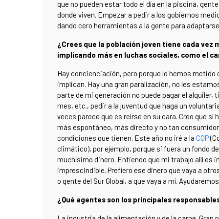
que no pueden estar todo el día en la piscina, gente
donde viven. Empezar a pedir a los gobiernos med
dando cero herramientas a la gente para adaptarse
¿Crees que la población joven tiene cada vez 
implicando más en luchas sociales, como el c
Hay concienciación, pero porque lo hemos metido c
implican. Hay una gran paralización, no les estamo
parte de mi generación no puede pagar el alquiler, 
mes, etc., pedir a la juventud que haga un volunta
veces parece que es reírse en su cara. Creo que sí h
más espontáneo, más directo y no tan consumidor d
condiciones que tienen. Este año no iré a la
COP
(Co
climático), por ejemplo, porque si fuera un fondo de
muchísimo dinero. Entiendo que mi trabajo allí es
imprescindible. Prefiero ese dinero que vaya a ot
o gente del Sur Global, a que vaya a mí. Ayudaremos
¿Qué agentes son los principales responsable
La industria de la alimentación y de la carne. Gran