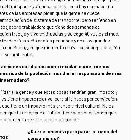
del transporte (aviones, coches); aquí hay que hacer un
jefes de las empresas pidan que la gente se quede
remodelación del sistema de transporte, pero teniendo en
trabajador o trabajadora que tiene dos semanas de
quien trabaja y vive en Bruselas y se coge 40 vuelos al mes.
tendencia a señalar a los pequeños y no a los grandes.
da con Shein, ¿en qué momento el nivel de sobreproducción
nivel ambiental.
n acciones cotidianas como reciclar, comer menos
más rico de la población mundial el responsable de más
 invernadero?
lizar a la gente y que estas cosas tendrían gran impacto y
les tiene impacto relativo, pero si lo haces por convicción,
s, eso tiene un impacto más grande a nivel cultural. No es
no en que tú creas que el futuro tiene que ser así, creer que
n impacto en la gente mucho más grande.
¿Qué se necesita para parar la rueda del
emos
consumismo?