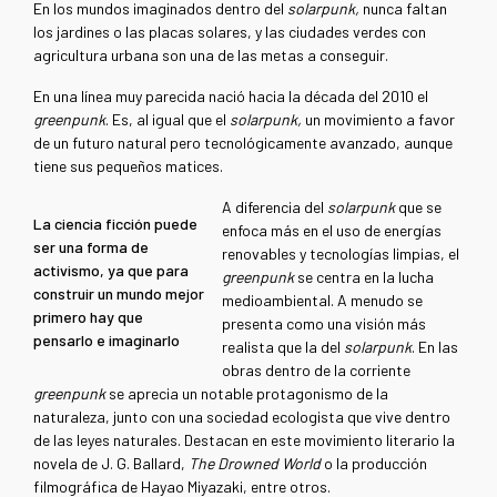
En los mundos imaginados dentro del
solarpunk,
nunca faltan
los jardines o las placas solares, y las ciudades verdes con
agricultura urbana son una de las metas a conseguir.
En una línea muy parecida nació hacia la década del 2010 el
greenpunk
. Es, al igual que el
solarpunk,
un movimiento a favor
de un futuro natural pero tecnológicamente avanzado, aunque
tiene sus pequeños matices.
A diferencia del
solarpunk
que se
La ciencia ficción puede
enfoca más en el uso de energías
ser una forma de
renovables y tecnologías limpias, el
activismo, ya que para
greenpunk
se centra en la lucha
construir un mundo mejor
medioambiental. A menudo se
primero hay que
presenta como una visión más
pensarlo e imaginarlo
realista que la del
solarpunk
. En las
obras dentro de la corriente
greenpunk
se aprecia un notable protagonismo de la
naturaleza, junto con una sociedad ecologista que vive dentro
de las leyes naturales. Destacan en este movimiento literario la
novela de J. G. Ballard,
The Drowned World
o la producción
filmográfica de Hayao Miyazaki, entre otros.