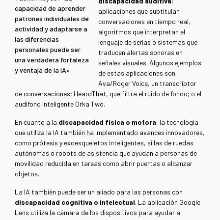
discapacidad auditiva
:
capacidad de aprender
aplicaciones
que subtitulan
patrones individuales de
conversaciones en tiempo real,
actividad y adaptarse a
algoritmos que interpretan el
las diferencias
lenguaje de señas o sistemas que
personales puede ser
traducen alertas sonoras en
una verdadera fortaleza
señales visuales. Algunos ejemplos
y ventaja de la IA»
de estas aplicaciones son
Ava/Roger Voice, un transcriptor
de conversaciones; HeardThat, que filtra el ruido de fondo; o el
audífono inteligente Orka Two.
En cuanto a la
discapacidad física o motora
, la tecnología
que utiliza la IA también ha implementado avances innovadores,
como prótesis y exoesqueletos inteligentes, sillas de ruedas
autónomas o robots de asistencia que ayudan a personas de
movilidad reducida en tareas como abrir puertas o alcanzar
objetos.
La IA también puede ser un aliado para las personas con
discapacidad cognitiva o intelectual
. La aplicación Google
Lens utiliza la cámara de los dispositivos para ayudar a