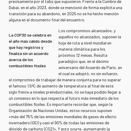
precisamente por el tabú que supusieron. Frente a la Cumbre de
Dubai, en el año 2023, donde se mencionó de forma explícita una
transición para su abandono, en 2025 no se ha hecho mención
alguna en el documento final del encuentro.
Los compromisos alcanzados, y
La COP30 se celebra en
aquellos no alcanzados, suponen la
el año más cálido desde
hoja de ruta a nivel mundial en
que hay registros y
materia climática para los
finaliza sin un acuerdo
próximos 12 meses. Resulta
acerca de los
paradójico que, en el décimo
combustibles fósiles
aniversario del Acuerdo de París, en
el cual se adoptó, no sin esfuerzo,
el compromiso de trabajar de manera conjunta para no superar
el famoso 1.5ºC de aumento de temperatura al final de este
siglo frente a niveles preindustriales, no se haya podido llegar a
un consenso en lo que respecta al futuro más inmediato de los
combustibles fósiles. Es importante recordar que, según la
Organización de Naciones Unidas, estos recursos suponen
«más del 75% de las emisiones mundiales de gases de efecto
invernadero (GEI) y casi el 90% de todas las emisiones de
dióxido de carbono (CO2)». Y esto ocurre, aumentando la