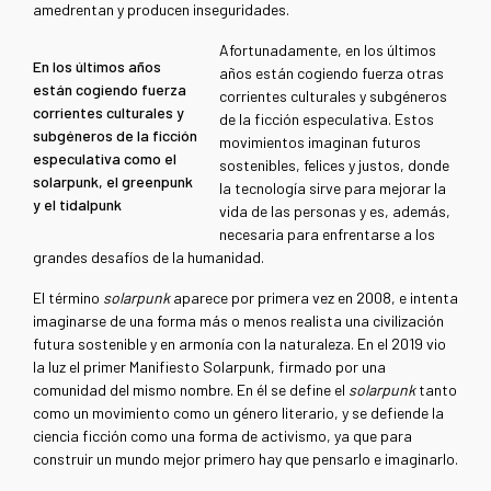
amedrentan y producen inseguridades.
Afortunadamente, en los últimos
En los últimos años
años están cogiendo fuerza otras
están cogiendo fuerza
corrientes culturales y subgéneros
corrientes culturales y
de la ficción especulativa. Estos
subgéneros de la ficción
movimientos imaginan futuros
especulativa como el
sostenibles, felices y justos, donde
solarpunk, el greenpunk
la tecnología sirve para mejorar la
y el tidalpunk
vida de las personas y es, además,
necesaria para enfrentarse a los
grandes desafíos de la humanidad.
El término
solarpunk
aparece por primera vez en 2008, e
intenta
imaginarse de una forma más o menos realista una civilización
futura sostenible y en armonía con la naturaleza. En el 2019 vio
la luz el primer Manifiesto Solarpunk, firmado por una
comunidad del mismo nombre. En él se define el
solarpunk
tanto
como un movimiento como un género literario, y se defiende la
ciencia ficción como una forma de activismo, ya que para
construir un mundo mejor primero hay que pensarlo e imaginarlo.