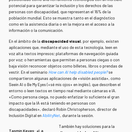
potencial para garantizar la inclusión y los derechos de las
personas con discapacidad, que representan el 16% de la
población mundial. Esto se muestra tanto en el diagnóstico
como en la asistencia diaria o en la mejora en el acceso a la
información o la comunicación.
En el ámbito de la
discapacidad visual
, por ejemplo, existen
aplicaciones que, mediante el uso de esta tecnología, leen en
voz alta textos impresos; plataformas de navegación guiada
por voz; o herramientas que permiten a personas ciegas o con
baja visión reconocer objetos como billetes, libros o prendas de
vestir. En el seminario
How can AI help disabled people?
se
compartieron algunas aplicaciones de «visión asistida», como
Seein AI o Be My Eyes («sé mis ojos» en inglés), que describen el
entorno o leen textos en tiempo real mediante cámaras e IA.
«Como persona ciega, no puedo enfatizar lo suficiente el gran
impacto que la IA está teniendo en personas con
discapacidades», declaró Robin Christopherson, director de
Inclusión Digital en
AbilityNet
, durante la sesión.
También hay soluciones para la
Tasmin Keyes: «La