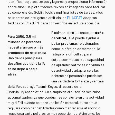
identificar objetos, textos y lugares, y proporcionar información
sobre ellos; Helpicto traduce textos en imágenes para facilitar
su comprensión; Goblin Tools simplifica listas de tareas; y los
asistentes de inteligencia artificial de
PLACEAT
adaptan
textos con ChatGPT para convertirlos en lectura accesible.
Finalmente, en los casos de
daño
Para 2050, 3,5 mil
cerebral
, la IA puede ayudar a
millones de personas
paliar problemas relacionados
necesitarán uno o más
como la pérdida de memoria, la
productos de asistencia.
fatiga o la dificultad para
Uno de los principales
establecer metas. «La capacidad
desafíos que tiene la IA
de aprender patrones individuales
es no dejar a nadie
de actividad y adaptarse a las
atrás.
diferencias personales puede ser
una verdadera fortaleza y ventaja
de la IA», subraya Tasmin Keyes, directora de la
Brain Injury Association. Un ejemplo de ello, son los vehículos
automatizados, ya que conducir se convierte en una actividad
muy difícil cuando se tiene una lesión cerebral, puesto que
requiere combinar habilidades como mantener la atención o
reaccionar ante peligros en muy poco tiempo. Asimismo, los