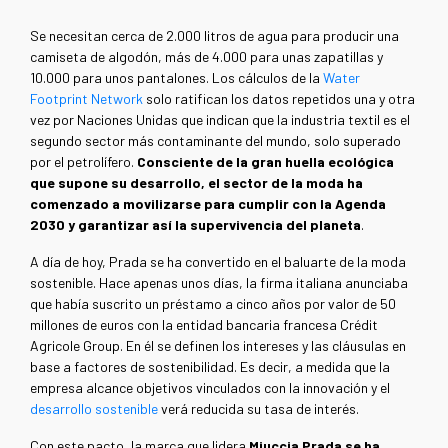
Se necesitan cerca de 2.000 litros de agua para producir una
camiseta de algodón, más de 4.000 para unas zapatillas y
10.000 para unos pantalones. Los cálculos de la
Water
Footprint Network
solo ratifican los datos repetidos una y otra
vez por Naciones Unidas que indican que la industria textil es el
segundo sector más contaminante del mundo, solo superado
por el petrolífero.
Consciente de la gran huella ecológica
que supone su desarrollo, el sector de la moda ha
comenzado a movilizarse para cumplir con la Agenda
2030 y garantizar así la supervivencia del planeta
.
A día de hoy, Prada se ha convertido en el baluarte de la moda
sostenible. Hace apenas unos días, la firma italiana anunciaba
que había suscrito un préstamo a cinco años por valor de 50
millones de euros con la entidad bancaria francesa Crédit
Agricole Group. En él se definen los intereses y las cláusulas en
base a factores de sostenibilidad. Es decir, a medida que la
empresa alcance objetivos vinculados con la innovación y el
desarrollo sostenible
verá reducida su tasa de interés.
Con este pacto, la marca que lidera
Miuccia Prada se ha