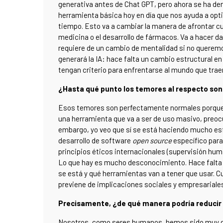
generativa antes de Chat GPT, pero ahora se ha de
herramienta básica hoy en día que nos ayuda a opti
tiempo. Esto va a cambiar la manera de afrontar cu
medicina o el desarrollo de fármacos. Va a hacer 
requiere de un cambio de mentalidad si no queremo
generará la IA: hace falta un cambio estructural 
tengan criterio para enfrentarse al mundo que tra
¿Hasta qué punto los temores al respecto son
Esos temores son perfectamente normales porque 
una herramienta que va a ser de uso masivo, preocu
embargo, yo veo que sí se está haciendo mucho esfu
desarrollo de software
open source
específico para
principios éticos internacionales (supervisión hu
Lo que hay es mucho desconocimiento. Hace falta 
se está y qué herramientas van a tener que usar. 
previene de implicaciones sociales y empresariale
Precisamente, ¿de qué manera podría reducir 
Nosotros, como seres humanos
,
hemos sido muy dis