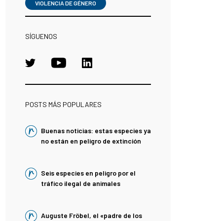
VIOLENCIA DE GÉNERO
SÍGUENOS
POSTS MÁS POPULARES
Buenas noticias: estas especies ya
no están en peligro de extinción
Seis especies en peligro por el
tráfico ilegal de animales
Auguste Fröbel, el «padre de los