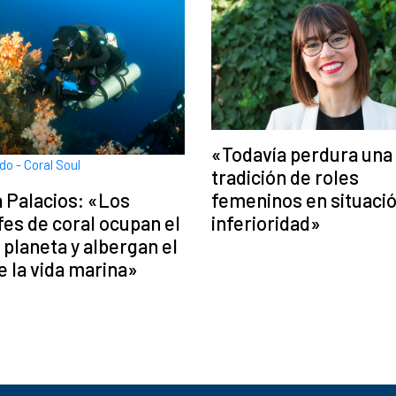
«Todavía perdura una
do - Coral Soul
tradición de roles
femeninos en situacio
 Palacios: «Los
inferioridad»
fes de coral ocupan el
 planeta y albergan el
 la vida marina»