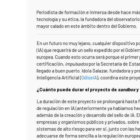
Periodista de formación e inmersa desde hace más 
tecnología y su ética, la fundadora del observator
mayor calado en este ámbito dentro del Gobierno.
En un futuro no muy lejano, cualquier dispositivo p
(IA) que requerirá de un sello expedido por el Gobie
europea. Cuando esto ocurra será porque el primer
certificación,
impulsados
por la Secretaría de Estad
llegado a buen puerto. Idoia Salazar, fundadora y pr
Inteligencia Artificial (
OdiseIA
), coordina este proy
¿Cuánto puede durar el proyecto de
sandbox
y 
La duración de este proyecto se prolongará hasta f
de regulación en IA (anteriormente ya habíamos he
además de la creación y desarrollo del sello de IA. E
empresas y organismos públicos y privados, sobre t
sistemas de alto riesgo para ver si, junto con las
adecuarse de forma sencilla a la regulación europ