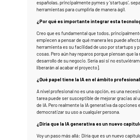
españolas, principalmente pymes y 'startups', sepa
herramientas para cumplirla de manera ágil.
¿Por qué es importante integrar esta tecnolog
Creo que es fundamental que todos, principalment
empiecen a pensar de qué manera les puede afectar
herramienta es su facilidad de uso por startups y 
cosas. Pero aún hay reparos porque piensan que la
desarrollo de su negocio. Sería así si no estuviéra
liberarán al acabar el proyecto].
¿Qué papel tiene la IA en el ámbito profesiona
A nivel profesional no es una opción, es una necesi
tarea puede ser susceptible de mejorar gracias al us
de IA. Pero realmente la IA generativa da opciones 
democratizar su uso a cualquier persona.
¿Diría que la IA generativa es un nuevo capítul
Voy un paso más allá: Diría que es un nuevo capítul