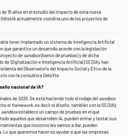
de 15 años en el estudio del impacto de esta nueva
io OdiseIA actualmente coordina uno de los proyectos de
odría tener
implantado
un sistema de Inteligencia Artificial
rno que garantice un desarrollo acorde con la legislación
 proyecto de
sandbox
(banco de pruebas) y de dicha
o de Digitalización e Inteligencia Artificial (SEDIA), han
esidenta del Observatorio del Impacto Social y Ético de la
ecto con la consultora Deloitte.
sello nacional de IA?
inales de 2025. Se está haciendo todo el rodaje del
sandbox
cho el
framework
, es decir el diseño, también con la SEDIA);
l
sandbox
establece un campo de pruebas en el que
odo aquellos que desarrollen IA, pueden entrar y testar sus
 herramientas que nosotros les vamos a dar, pueden
ea. Lo que queremos hacer es ayudar a que las empresas