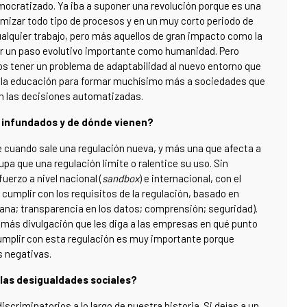
mocratizado. Ya iba a suponer una revolución porque es una
mizar todo tipo de procesos y en un muy corto periodo de
alquier trabajo, pero más aquellos de gran impacto como la
dar un paso evolutivo importante como humanidad. Pero
s tener un problema de adaptabilidad al nuevo entorno que
en la educación para formar muchísimo más a sociedades que
en las decisiones automatizadas.
 infundados y de dónde vienen?
cuando sale una regulación nueva, y más una que afecta a
pa que una regulación limite o ralentice su uso. Sin
erzo a nivel nacional (
sandbox
) e internacional, con el
 cumplir con los requisitos de la regulación, basado en
mana; transparencia en los datos; comprensión;
seguridad).
más divulgación que les diga a las empresas en qué punto
Cumplir con esta regulación es muy importante porque
s negativas.
las desigualdades sociales?
criminatorios a lo largo de nuestra historia. Si dejas a un