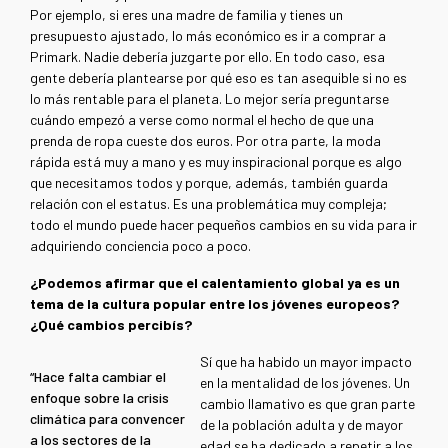
Por ejemplo, si eres una madre de familia y tienes un
presupuesto ajustado, lo más económico es ir a comprar a
Primark. Nadie debería juzgarte por ello. En todo caso, esa
gente debería plantearse por qué eso es tan asequible si no es
lo más rentable para el planeta. Lo mejor sería preguntarse
cuándo empezó a verse como normal el hecho de que una
prenda de ropa cueste dos euros. Por otra parte, la moda
rápida está muy a mano y es muy inspiracional porque es algo
que necesitamos todos y porque, además, también guarda
relación con el estatus. Es una problemática muy compleja;
todo el mundo puede hacer pequeños cambios en su vida para ir
adquiriendo conciencia poco a poco.
¿Podemos afirmar que el calentamiento global ya es un
tema de la cultura popular entre los jóvenes europeos?
¿Qué cambios percibís?
Sí que ha habido un mayor impacto
“Hace falta cambiar el
en la mentalidad de los jóvenes. Un
enfoque sobre la crisis
cambio llamativo es que gran parte
climática para convencer
de la población adulta y de mayor
a los sectores de la
edad se ha dedicado a repetir a los