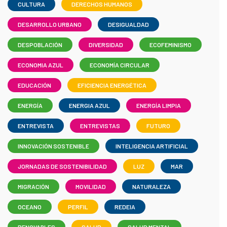
CULTURA
DERECHOS HUMANOS
DESARROLLO URBANO
DESIGUALDAD
DESPOBLACIÓN
DIVERSIDAD
ECOFEMINISMO
ECONOMIA AZUL
ECONOMÍA CIRCULAR
EDUCACIÓN
EFICIENCIA ENERGÉTICA
ENERGÍA
ENERGIA AZUL
ENERGÍA LIMPIA
ENTREVISTA
ENTREVISTAS
FUTURO
INNOVACIÓN SOSTENIBLE
INTELIGENCIA ARTIFICIAL
JORNADAS DE SOSTENIBILIDAD
LUZ
MAR
MIGRACIÓN
MOVILIDAD
NATURALEZA
OCEANO
PERFIL
REDEIA