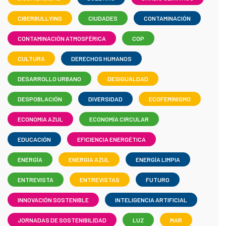
CIBERBULLYING
CIUDADES
CONTAMINACIÓN
CONTAMINACIÓN ATMOSFÉRICA
COP
CULTURA
DERECHOS HUMANOS
DESARROLLO URBANO
DESIGUALDAD
DESPOBLACIÓN
DIVERSIDAD
ECOFEMINISMO
ECONOMIA AZUL
ECONOMÍA CIRCULAR
EDUCACIÓN
EFICIENCIA ENERGÉTICA
ENERGÍA
ENERGIA AZUL
ENERGÍA LIMPIA
ENTREVISTA
ENTREVISTAS
FUTURO
INNOVACIÓN SOSTENIBLE
INTELIGENCIA ARTIFICIAL
JORNADAS DE SOSTENIBILIDAD
LUZ
MAR