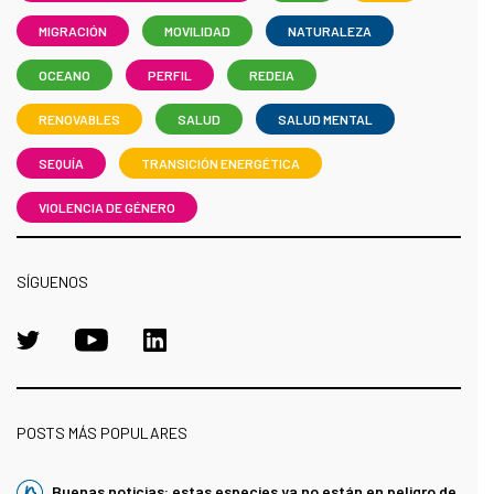
MIGRACIÓN
MOVILIDAD
NATURALEZA
OCEANO
PERFIL
REDEIA
RENOVABLES
SALUD
SALUD MENTAL
SEQUÍA
TRANSICIÓN ENERGÉTICA
VIOLENCIA DE GÉNERO
SÍGUENOS
POSTS MÁS POPULARES
Buenas noticias: estas especies ya no están en peligro de