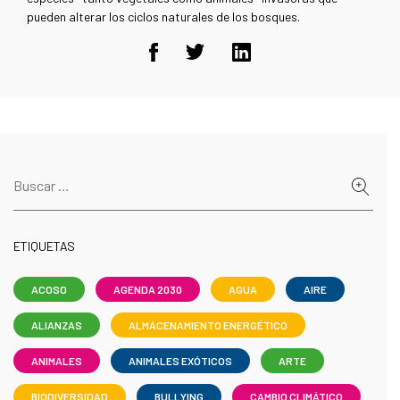
pueden alterar los ciclos naturales de los bosques.
ETIQUETAS
ACOSO
AGENDA 2030
AGUA
AIRE
ALIANZAS
ALMACENAMIENTO ENERGÉTICO
ANIMALES
ANIMALES EXÓTICOS
ARTE
BIODIVERSIDAD
BULLYING
CAMBIO CLIMÁTICO