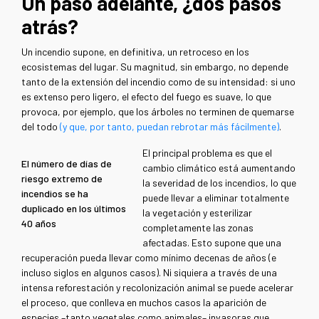
Un paso adelante, ¿dos pasos
atrás?
Un incendio supone, en definitiva, un retroceso en los
ecosistemas del lugar. Su magnitud, sin embargo, no depende
tanto de la extensión del incendio como de su intensidad: si uno
es extenso pero ligero, el efecto del fuego es suave, lo que
provoca, por ejemplo, que los árboles no terminen de quemarse
del todo
(y que, por tanto, puedan rebrotar más fácilmente)
.
El principal problema es que el
El número de días de
cambio climático está aumentando
riesgo extremo de
la severidad de los incendios, lo que
incendios se ha
puede llevar a eliminar totalmente
duplicado en los últimos
la vegetación y esterilizar
40 años
completamente las zonas
afectadas. Esto supone que una
recuperación pueda llevar como mínimo decenas de años (e
incluso siglos en algunos casos). Ni siquiera a través de una
intensa reforestación y recolonización animal se puede acelerar
el proceso, que conlleva en muchos casos la aparición de
especies –tanto vegetales como animales– invasoras que