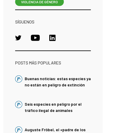
VIOLENCIA DE GÉNERO
SÍGUENOS
POSTS MÁS POPULARES
Buenas noticias: estas especies ya
no están en peligro de extinción
Seis especies en peligro por el
tráfico ilegal de animales
Auguste Fröbel, el «padre de los