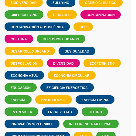
BIODIVERSIDAD
BULLYING
CAMBIO CLIMÁTICO
CIBERBULLYING
CIUDADES
CONTAMINACIÓN
CONTAMINACIÓN ATMOSFÉRICA
COP
CULTURA
DERECHOS HUMANOS
DESARROLLO URBANO
DESIGUALDAD
DESPOBLACIÓN
DIVERSIDAD
ECOFEMINISMO
ECONOMIA AZUL
ECONOMÍA CIRCULAR
EDUCACIÓN
EFICIENCIA ENERGÉTICA
ENERGÍA
ENERGIA AZUL
ENERGÍA LIMPIA
ENTREVISTA
ENTREVISTAS
FUTURO
INNOVACIÓN SOSTENIBLE
INTELIGENCIA ARTIFICIAL