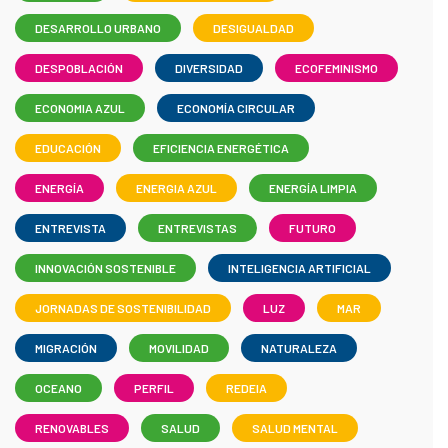
DESARROLLO URBANO
DESIGUALDAD
DESPOBLACIÓN
DIVERSIDAD
ECOFEMINISMO
ECONOMIA AZUL
ECONOMÍA CIRCULAR
EDUCACIÓN
EFICIENCIA ENERGÉTICA
ENERGÍA
ENERGIA AZUL
ENERGÍA LIMPIA
ENTREVISTA
ENTREVISTAS
FUTURO
INNOVACIÓN SOSTENIBLE
INTELIGENCIA ARTIFICIAL
JORNADAS DE SOSTENIBILIDAD
LUZ
MAR
MIGRACIÓN
MOVILIDAD
NATURALEZA
OCEANO
PERFIL
REDEIA
RENOVABLES
SALUD
SALUD MENTAL