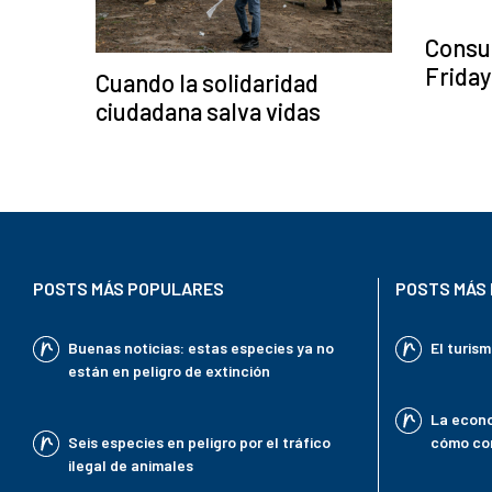
Consum
Friday
Cuando la solidaridad
ciudadana salva vidas
POSTS MÁS POPULARES
POSTS MÁS 
Buenas noticias: estas especies ya no
El turis
están en peligro de extinción
La econo
Seis especies en peligro por el tráfico
cómo con
ilegal de animales