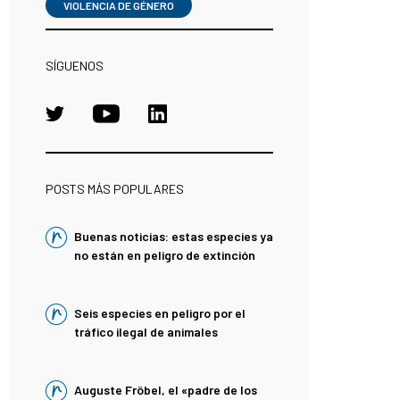
VIOLENCIA DE GÉNERO
SÍGUENOS
POSTS MÁS POPULARES
Buenas noticias: estas especies ya
no están en peligro de extinción
Seis especies en peligro por el
tráfico ilegal de animales
Auguste Fröbel, el «padre de los