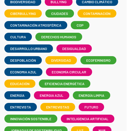
BIODIVERSIDAD
BULLYING
CAMBIO CLIMÁTICO
CIBERBULLYING
CIUDADES
CONTAMINACIÓN
CONTAMINACIÓN ATMOSFÉRICA
COP
CULTURA
DERECHOS HUMANOS
DESARROLLO URBANO
DESIGUALDAD
DESPOBLACIÓN
DIVERSIDAD
ECOFEMINISMO
ECONOMIA AZUL
ECONOMÍA CIRCULAR
EDUCACIÓN
EFICIENCIA ENERGÉTICA
ENERGÍA
ENERGIA AZUL
ENERGÍA LIMPIA
ENTREVISTA
ENTREVISTAS
FUTURO
INNOVACIÓN SOSTENIBLE
INTELIGENCIA ARTIFICIAL
JORNADAS DE SOSTENIBILIDAD
LUZ
MAR