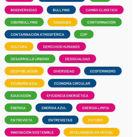
BIODIVERSIDAD
BULLYING
CAMBIO CLIMÁTICO
CIBERBULLYING
CIUDADES
CONTAMINACIÓN
CONTAMINACIÓN ATMOSFÉRICA
COP
CULTURA
DERECHOS HUMANOS
DESARROLLO URBANO
DESIGUALDAD
DESPOBLACIÓN
DIVERSIDAD
ECOFEMINISMO
ECONOMIA AZUL
ECONOMÍA CIRCULAR
EDUCACIÓN
EFICIENCIA ENERGÉTICA
ENERGÍA
ENERGIA AZUL
ENERGÍA LIMPIA
ENTREVISTA
ENTREVISTAS
FUTURO
INNOVACIÓN SOSTENIBLE
INTELIGENCIA ARTIFICIAL