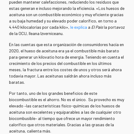
pueden mantener calefacciones, reduciendo los residuos que
estas generan e incluso mejorando la eficiencia. «Los huesos de
aceituna son un combustible económico y muy eficiente gracias
a su baja humedad y su elevado poder calorífico, en torno a
4.440 kilocalorías por cada kilo»,
le explica
a
El País
la portavoz
de la OCU, Ileana Izverniceanu.
En las cuentas que esta organización de consumidores hacía en
2020, el hueso de aceituna era ya el combustible más barato
para generar un kilovatio hora de energía. Teniendo en cuenta el
crecimiento de los precios del combustible en los últimos
meses, la fractura entre los costes de unos y otros será ahora
todavía mayor. Las aceitunas saldrán ahora incluso más
baratas.
Por tanto, uno de los grandes beneficios de este
biocombustible es el ahorro. No es el único. Su provecho es muy
elevado –las características físico-químicas de los huesos de
aceituna son excelentes y equiparables a las de cualquier otro
biocombusible– al tiempo que ofrece un mayor rendimiento
calorífico que otros materiales. Gracias a las grasas de la
aceituna, calienta más.