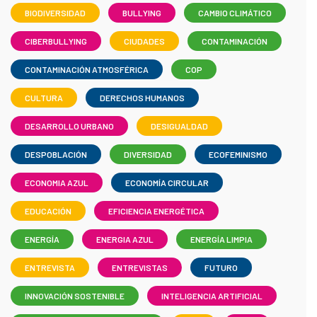
BIODIVERSIDAD
BULLYING
CAMBIO CLIMÁTICO
CIBERBULLYING
CIUDADES
CONTAMINACIÓN
CONTAMINACIÓN ATMOSFÉRICA
COP
CULTURA
DERECHOS HUMANOS
DESARROLLO URBANO
DESIGUALDAD
DESPOBLACIÓN
DIVERSIDAD
ECOFEMINISMO
ECONOMIA AZUL
ECONOMÍA CIRCULAR
EDUCACIÓN
EFICIENCIA ENERGÉTICA
ENERGÍA
ENERGIA AZUL
ENERGÍA LIMPIA
ENTREVISTA
ENTREVISTAS
FUTURO
INNOVACIÓN SOSTENIBLE
INTELIGENCIA ARTIFICIAL