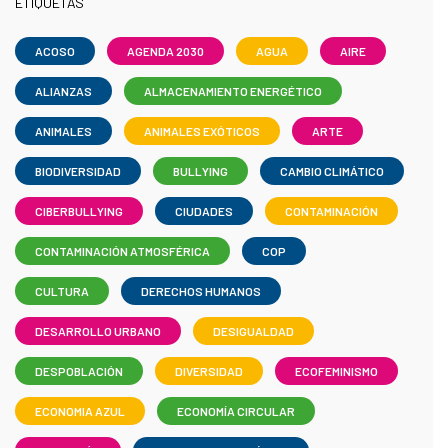
ETIQUETAS
ACOSO
AGENDA 2030
AGUA
AIRE
ALIANZAS
ALMACENAMIENTO ENERGÉTICO
ANIMALES
ANIMALES EXÓTICOS
ARTE
BIODIVERSIDAD
BULLYING
CAMBIO CLIMÁTICO
CIBERBULLYING
CIUDADES
CONTAMINACIÓN
CONTAMINACIÓN ATMOSFÉRICA
COP
CULTURA
DERECHOS HUMANOS
DESARROLLO URBANO
DESIGUALDAD
DESPOBLACIÓN
DIVERSIDAD
ECOFEMINISMO
ECONOMIA AZUL
ECONOMÍA CIRCULAR