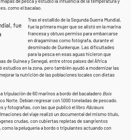
mapas de pesca y estudió la influencia de la temperatura y
es, como el bacalao.
Tras el estallido de la Segunda Guerra Mundial,
dial, fue
fue la primera mujer que se alistó en la marina
a
francesa y obtuvo permiso para embarcarse
en dragaminas como fotógrafa, durante el
desminado de Dunkerque. Las dificultades
para la pesca en esas aguas hicieron que
as de Guinea y Senegal, entre otros países del África
zó estudios en la zona, pero también ayudó a modernizar las
ejorar la nutrición de las poblaciones locales con dietas
na tripulación de 60 marinos a bordo del bacaladero
Bois
tico Norte. Debían regresar con 1.000 toneladas de pescado.
 y fotografías, con las que publicó el libro
Râcleurs
ilmaciones del viaje realizó un documental del mismo título,
mágenes crudas, con cubiertas repletas de sangrientos
como la peluquería a bordo o tripulantes actuando con