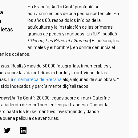
En Francia, Anita Conti prosiguió su
la
activismo en pos de una pesca sostenible. En
a
los años 60, respaldó los inicios de la
acuicultura y la instalación de las primeras
dietas
granjas de peces y mariscos. En 1971, publicó
L'Ocean, Les Bêtes et L'Homme
(El océano, los
animales y el hombre), en donde denuncia el
en los océanos.
nsas. Realizó más de 50.000 fotografías, innumerables y
es sobre la vida cotidiana a bordo y la actividad de las
ias. La
cinemateca de Bretaña
aloja algunas de sus obras. Y
 sido indexados y parcialmente digitalizados.
 mers
(Anita Conti: 20.000 leguas sobre el mar), Caterine
la academia de escritores en lengua francesa. Conocida
ero hasta los 85 se mantuvo investigando y dando
a buena película de aventuras.