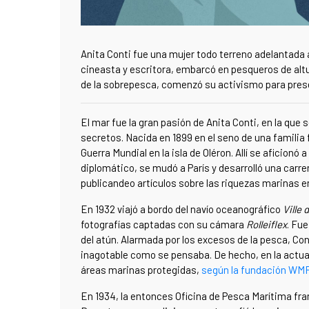
Anita Conti fue una mujer todo terreno adelantada 
cineasta y escritora, embarcó en pesqueros de altur
de la sobrepesca, comenzó su activismo para pres
El mar fue la gran pasión de Anita Conti, en la qu
secretos. Nacida en 1899 en el seno de una familia
Guerra Mundial en la isla de Oléron. Allí se aficionó a
diplomático, se mudó a París y desarrolló una carre
publicandeo artículos sobre las riquezas marinas e
En 1932 viajó a bordo del navío oceanográfico
Ville 
fotografías captadas con su cámara
Rolleiflex
. Fu
del atún. Alarmada por los excesos de la pesca, Co
inagotable como se pensaba. De hecho, en la actua
áreas marinas protegidas,
según la fundación WM
En 1934, la entonces Oficina de Pesca Marítima fr