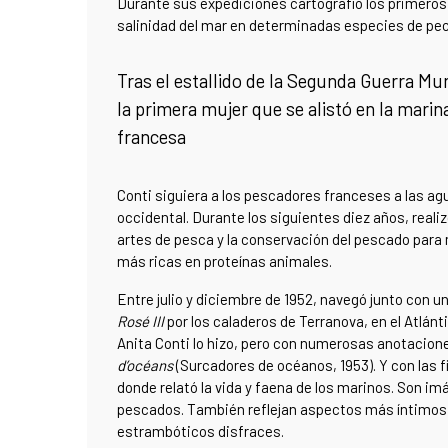
Durante sus expediciones cartografió los primeros 
salinidad del mar en determinadas especies de pec
Tras el estallido de la Segunda Guerra Mun
la primera mujer que se alistó en la marin
francesa
Conti siguiera a los pescadores franceses a las agu
occidental. Durante los siguientes diez años, reali
artes de pesca y la conservación del pescado para m
más ricas en proteínas animales.
Entre julio y diciembre de 1952, navegó junto con u
Rosé III
por los caladeros de Terranova, en el Atlán
Anita Conti lo hizo, pero con numerosas anotaciones
d’océans
(Surcadores de océanos, 1953). Y con las f
donde relató la vida y faena de los marinos. Son i
pescados. También reflejan aspectos más íntimos, 
estrambóticos disfraces.