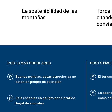
La sostenibilidad de las
Torcal
montañas
cuando
convie
POSTS MÁS POPULARES
POSTS MÁS 
Buenas noticias: estas especies ya no
El turis
están en peligro de extinción
La econo
Seis especies en peligro por el tráfico
cómo con
ilegal de animales