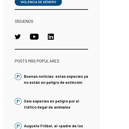
VIOLENCIA DE GÉNERO
SÍGUENOS
POSTS MÁS POPULARES
Buenas noticias: estas especies ya
no están en peligro de extinción
Seis especies en peligro por el
tráfico ilegal de animales
Auguste Fröbel, el «padre de los