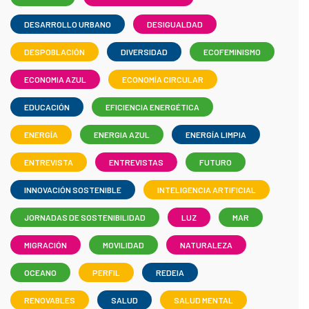
DESARROLLO URBANO
DESIGUALDAD
DESPOBLACIÓN
DIVERSIDAD
ECOFEMINISMO
ECONOMIA AZUL
ECONOMÍA CIRCULAR
EDUCACIÓN
EFICIENCIA ENERGÉTICA
ENERGÍA
ENERGIA AZUL
ENERGÍA LIMPIA
ENTREVISTA
ENTREVISTAS
FUTURO
INNOVACIÓN SOSTENIBLE
INTELIGENCIA ARTIFICIAL
JORNADAS DE SOSTENIBILIDAD
LUZ
MAR
MIGRACIÓN
MOVILIDAD
NATURALEZA
OCEANO
PERFIL
REDEIA
RENOVABLES
SALUD
SALUD MENTAL