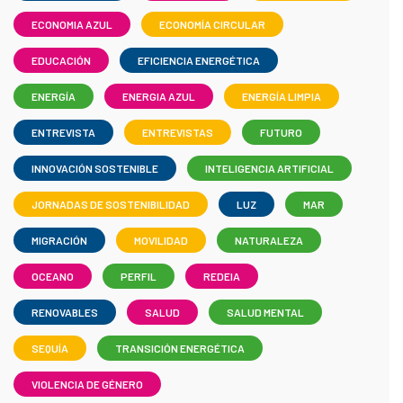
ECONOMIA AZUL
ECONOMÍA CIRCULAR
EDUCACIÓN
EFICIENCIA ENERGÉTICA
ENERGÍA
ENERGIA AZUL
ENERGÍA LIMPIA
ENTREVISTA
ENTREVISTAS
FUTURO
INNOVACIÓN SOSTENIBLE
INTELIGENCIA ARTIFICIAL
JORNADAS DE SOSTENIBILIDAD
LUZ
MAR
MIGRACIÓN
MOVILIDAD
NATURALEZA
OCEANO
PERFIL
REDEIA
RENOVABLES
SALUD
SALUD MENTAL
SEQUÍA
TRANSICIÓN ENERGÉTICA
VIOLENCIA DE GÉNERO