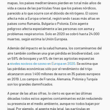
mapas, los países mediterráneos pierden en total más años de
vida a causa de las partículas finas que los países nórdicos,
parecido a lo que ocurre con el dióxido de nitrógeno. El ozono
afecta más a Europa oriental, registrando tasas más altas en
países como Rumanía, Bulgaria o Polonia. Este agente
peligroso afecta especialmente a las personas con asma y
problemas respiratorios. Solo en 2020 se cobró hasta 24.000
muertes, según estima la Unión Europea.
Además del impacto en la salud humana, los contaminantes del
aire también conllevan una gran pérdida en biodiversidad, con
un 59% de bosques y un 6% de tierras agrícolas expuestas
a
niveles nocivos de ozono en Europa en 2020
. Se estima que
las pérdidas económicas sólo por el rendimiento del trigo
alcanzaron unos 1.400 millones de euros en 35 países europeos
en 2019. Los campos de Francia, Alemania, Polonia y Turquía
son los grandes damnificados.
A pesar de las altas cifras, lo cierto es que en las últimas
décadas todos estos agentes contaminantes están reduciendo
su presencia en el medio ambiente, aunque no todos bajan por
igual. Por ejemplo, el agente más letal, las partículas en