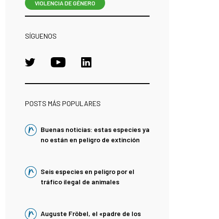
VIOLENCIA DE GÉNERO
SÍGUENOS
POSTS MÁS POPULARES
Buenas noticias: estas especies ya
no están en peligro de extinción
Seis especies en peligro por el
tráfico ilegal de animales
Auguste Fröbel, el «padre de los