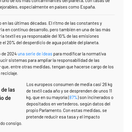
en uno de los más contaminantes del planeta, con tasas de
 mejorables, especialmente en países como España.
 en las últimas décadas. El ritmo de las constantes y
ria en continuo desarrollo, pero también en una de las más
ia textil es ya responsable del 10% de las emisiones
 el 20% del desperdicio de agua potable del planeta.
o de 2024
una serie de ideas
para modificar la normativa
ducir sistemas para ampliar la responsabilidad de las
 que, entre otras medidas, tengan que hacerse cargo de los
 reciclaje.
Los europeos consumen de media casi 26 kg
 de las
de textil cada año y se desprenden de unos 11
io de
kg, que en su mayoría (
87%
) son incinerados o
depositados en vertederos, según datos del
propio Parlamento. Con estas medidas, se
pretende reducir esa tasa y el impacto
ído consigo.