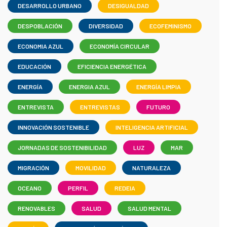
DESARROLLO URBANO
DESIGUALDAD
DESPOBLACIÓN
DIVERSIDAD
ECOFEMINISMO
ECONOMIA AZUL
ECONOMÍA CIRCULAR
EDUCACIÓN
EFICIENCIA ENERGÉTICA
ENERGÍA
ENERGIA AZUL
ENERGÍA LIMPIA
ENTREVISTA
ENTREVISTAS
FUTURO
INNOVACIÓN SOSTENIBLE
INTELIGENCIA ARTIFICIAL
JORNADAS DE SOSTENIBILIDAD
LUZ
MAR
MIGRACIÓN
MOVILIDAD
NATURALEZA
OCEANO
PERFIL
REDEIA
RENOVABLES
SALUD
SALUD MENTAL