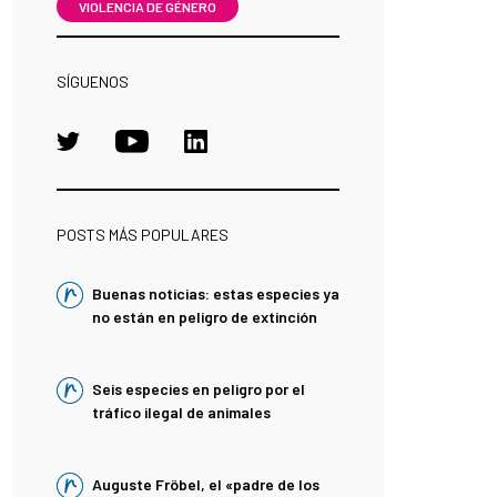
VIOLENCIA DE GÉNERO
SÍGUENOS
POSTS MÁS POPULARES
Buenas noticias: estas especies ya
no están en peligro de extinción
Seis especies en peligro por el
tráfico ilegal de animales
Auguste Fröbel, el «padre de los