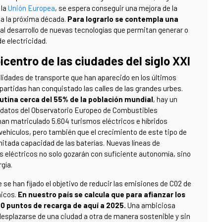
 la
Unión Europea
, se espera conseguir una mejora de la
 a la próxima década.
Para lograrlo se contempla una
al desarrollo de nuevas tecnologías que permitan generar o
e electricidad.
picentro de las ciudades del siglo XXI
idades de transporte que han aparecido en los últimos
artidas han conquistado las calles de las grandes urbes.
lutina cerca del 55% de la población mundial
, hay un
ún datos del Observatorio Europeo de Combustibles
 han matriculado 5.604 turismos eléctricos e híbridos
e vehículos, pero también que el crecimiento de este tipo de
mitada capacidad de las baterías. Nuevas líneas de
es eléctricos no solo gozarán con suficiente autonomía, sino
gía.
 se han fijado el objetivo de reducir las emisiones de C02 de
nicos.
En nuestro país se calcula que para afianzar los
00 puntos de recarga de aquí a 2025.
Una ambiciosa
esplazarse de una ciudad a otra de manera sostenible y sin