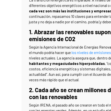
La transición energética es imparable. A finales d
diferentes objetivos energéticos a nivel nacional o
cada vez son más las instituciones y empresa
continuación, repasamos 10 claves para entender l
justa y no deja a nadie por el camino, podría (y debe
1. Abrazar las renovables supo
emisiones de CO2
Según la Agencia Internacional de Energías Renova
el mundo podría hacer que
los niveles de emisiones
niveles actuales. La agencia asegura que, dentro d
habitantes y megaciudades hiperpobladas
, “
costos, eficiencia energética y sistemas digitale
actualidad”. Aun así, para cumplir con el Acuerdo de
veces más rápido que el actual.
2. Cada año se crean millones 
con las renovables
Según IRENA, el pasado año se crearon en todo el
con las energías verdes. Además, en un estudio ela