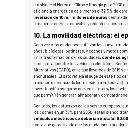
establece el Marco de Clima y Energía para 2030 de
eficiencia energética de al menos el 32,5% de cara
inversión de 10 mil millones de euros
destinada 
almacenar energía renovable y reducir el consumo d
10. La movilidad eléctrica: el e
Cada vez más ciudadanos utilizan las nuevas modal
años: bicicletas, patinetes, y coches y motos comp
En la trasformación de las ciudades
, donde se ag
claro protagonista: los vehículos eléctricos. Seg
Alternativos (EAFO), en lo que llevamos de 2019 se
enchufables. El dato refleja el auge de este tipo d
transporte demasiado lento debido a la (todavía) li
investigación aseguran que, en el futuro, los coch
que permitirán generar, almacenar y compartir ener
Con todo, los esfuerzos de los países europeos, que
los coches en un 37% para 2030, están siendo titá
vehículos eléctricos se deberían instalar 80.0
meta que garantizaría que los ciudadanos puedan d