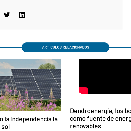
ARTÍCULOS RELACIONADOS
Dendroenergía, los b
como fuente de energ
 la independencia la
renovables
 sol