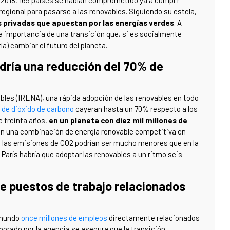
e 2018, 169 países se habían comprometido ya a cumplir
 regional para pasarse a las renovables. Siguiendo su estela,
s privadas que apuestan por las energías verdes
. A
a importancia de una transición que, si es socialmente
ría) cambiar el futuro del planeta.
ndría una reducción del 70% de
bles (IRENA), una rápida adopción de las renovables en todo
 de dióxido de carbono
cayeran hasta un 70% respecto a los
e treinta años,
en un planeta con diez mil millones de
con una combinación de energía renovable competitiva en
s, las emisiones de CO2 podrían ser mucho menores que en la
 París habría que adoptar las renovables a un ritmo seis
de puestos de trabajo relacionados
 mundo
once millones de empleos
directamente relacionados
borado por la agencia se asegura que la transición