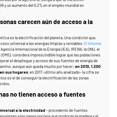
PIB y un aumento del 0,2% en el empleo mundial en
.
rsonas carecen aún de acceso a la
ética es la electrificación del planeta. Una condición que,
ceso universal a las energías limpias y rentables.
El Informe
a Agencia Internacional de la Energía (IEA), IRENA, la ONU, el
d (OMS), considera imprescindible lograr que las poblaciones
orar el despliegue y acceso de sus fuentes de energía de
 camino, aunque aún queda mucho por hacer:
en 2010, 1.200
 en sus hogares
; en 2017 –último año analizado– la cifra se
tos es el de conseguir la electrificación de las zonas
cidos.
onas no tienen acceso a fuentes
niversal a la electricidad
– procedente de fuentes
xpusiesen a los gases nocivos que producen la madera y el