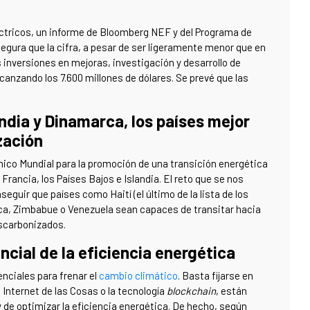
éctricos, un informe de Bloomberg NEF y del Programa de
gura que la cifra, a pesar de ser ligeramente menor que en
s inversiones en mejoras, investigación y desarrollo de
canzando los 7.600 millones de dólares. Se prevé que las
andia y Dinamarca, los países mejor
zación
mico Mundial para la promoción de una transición energética
Francia, los Países Bajos e Islandia. El reto que se nos
eguir que países como Haití (el último de la lista de los
ica, Zimbabue o Venezuela sean capaces de transitar hacia
scarbonizados.
ncial de la eficiencia energética
nciales para frenar el
cambio climático
. Basta fijarse en
Internet de las Cosas o la tecnología
blockchain
, están
y de optimizar la eficiencia energética. De hecho, según