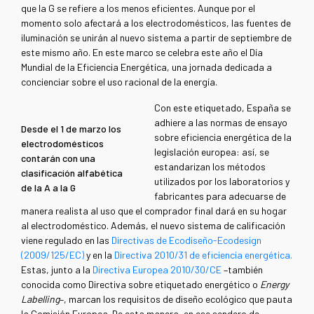
que la G se refiere a los menos eficientes. Aunque por el
momento solo afectará a los electrodomésticos, las fuentes de
iluminación se unirán al nuevo sistema a partir de septiembre de
este mismo año. En este marco se celebra este año el Día
Mundial de la Eficiencia Energética, una jornada dedicada a
concienciar sobre el uso racional de la energía.
Con este etiquetado, España se
adhiere a las normas de ensayo
Desde el 1 de marzo los
sobre eficiencia energética de la
electrodomésticos
legislación europea: así, se
contarán con una
estandarizan los métodos
clasificación alfabética
utilizados por los laboratorios y
de la A a la G
fabricantes para adecuarse de
manera realista al uso que el comprador final dará en su hogar
al electrodoméstico. Además, el nuevo sistema de calificación
viene regulado en las
Directivas de Ecodiseño-Ecodesign
(2009/125/EC)
y en la
Directiva 2010/31 de eficiencia energética.
Estas, junto a la
Directiva Europea 2010/30/CE
–también
conocida como Directiva sobre etiquetado energético o
Energy
Labelling
–, marcan los requisitos de diseño ecológico que pauta
la Comisión Europea. De esta manera, en ese sendero de