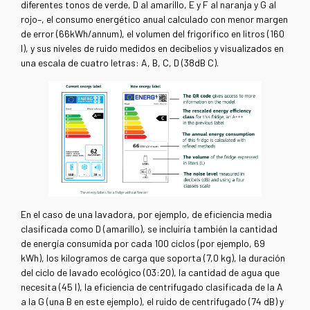
diferentes tonos de verde, D al amarillo, E y F al naranja y G al
rojo–, el consumo energético anual calculado con menor margen
de error (66kWh/annum), el volumen del frigorífico en litros (160
l), y sus niveles de ruido medidos en decibelios y visualizados en
una escala de cuatro letras: A, B, C, D (38dB C).
En el caso de una lavadora, por ejemplo, de eficiencia media
clasificada como D (amarillo), se incluiría también la cantidad
de energía consumida por cada 100 ciclos (por ejemplo, 69
kWh), los kilogramos de carga que soporta (7,0 kg), la duración
del ciclo de lavado ecológico (03:20), la cantidad de agua que
necesita (45 l), la eficiencia de centrifugado clasificada de la A
a la G (una B en este ejemplo), el ruido de centrifugado (74 dB) y