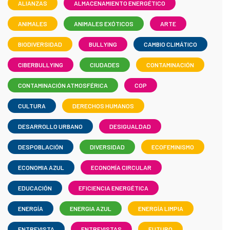
ALIANZAS
ALMACENAMIENTO ENERGÉTICO
ANIMALES
ANIMALES EXÓTICOS
ARTE
BIODIVERSIDAD
BULLYING
CAMBIO CLIMÁTICO
CIBERBULLYING
CIUDADES
CONTAMINACIÓN
CONTAMINACIÓN ATMOSFÉRICA
COP
CULTURA
DERECHOS HUMANOS
DESARROLLO URBANO
DESIGUALDAD
DESPOBLACIÓN
DIVERSIDAD
ECOFEMINISMO
ECONOMIA AZUL
ECONOMÍA CIRCULAR
EDUCACIÓN
EFICIENCIA ENERGÉTICA
ENERGÍA
ENERGIA AZUL
ENERGÍA LIMPIA
ENTREVISTA
ENTREVISTAS
FUTURO