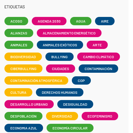
ETIQUETAS
ACOSO
AGENDA 2030
AGUA
AIRE
ALIANZAS
ALMACENAMIENTO ENERGÉTICO
ANIMALES
ANIMALES EXÓTICOS
ARTE
BIODIVERSIDAD
BULLYING
CAMBIO CLIMÁTICO
CIBERBULLYING
CIUDADES
CONTAMINACIÓN
CONTAMINACIÓN ATMOSFÉRICA
COP
CULTURA
DERECHOS HUMANOS
DESARROLLO URBANO
DESIGUALDAD
DESPOBLACIÓN
DIVERSIDAD
ECOFEMINISMO
ECONOMIA AZUL
ECONOMÍA CIRCULAR