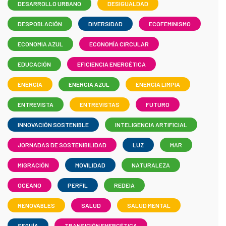
DESARROLLO URBANO
DESIGUALDAD
DESPOBLACIÓN
DIVERSIDAD
ECOFEMINISMO
ECONOMIA AZUL
ECONOMÍA CIRCULAR
EDUCACIÓN
EFICIENCIA ENERGÉTICA
ENERGÍA
ENERGIA AZUL
ENERGÍA LIMPIA
ENTREVISTA
ENTREVISTAS
FUTURO
INNOVACIÓN SOSTENIBLE
INTELIGENCIA ARTIFICIAL
JORNADAS DE SOSTENIBILIDAD
LUZ
MAR
MIGRACIÓN
MOVILIDAD
NATURALEZA
OCEANO
PERFIL
REDEIA
RENOVABLES
SALUD
SALUD MENTAL
SEQUÍA
TRANSICIÓN ENERGÉTICA