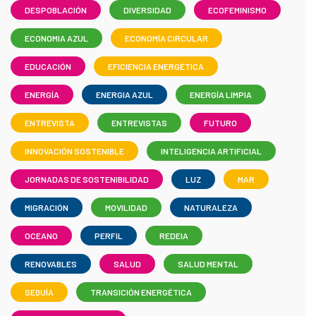
DESPOBLACIÓN
DIVERSIDAD
ECOFEMINISMO
ECONOMIA AZUL
ECONOMÍA CIRCULAR
EDUCACIÓN
EFICIENCIA ENERGÉTICA
ENERGÍA
ENERGIA AZUL
ENERGÍA LIMPIA
ENTREVISTA
ENTREVISTAS
FUTURO
INNOVACIÓN SOSTENIBLE
INTELIGENCIA ARTIFICIAL
JORNADAS DE SOSTENIBILIDAD
LUZ
MAR
MIGRACIÓN
MOVILIDAD
NATURALEZA
OCEANO
PERFIL
REDEIA
RENOVABLES
SALUD
SALUD MENTAL
SEQUÍA
TRANSICIÓN ENERGÉTICA