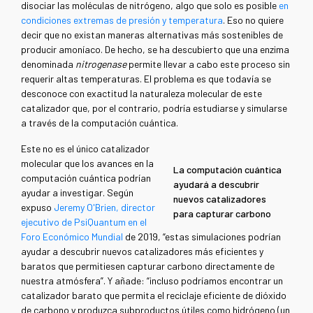
disociar las moléculas de nitrógeno, algo que solo es posible
en
condiciones extremas de presión y temperatura
. Eso no quiere
decir que no existan maneras alternativas más sostenibles de
producir amoníaco. De hecho, se ha descubierto que una enzima
denominada
nitrogenase
permite llevar a cabo este proceso sin
requerir altas temperaturas. El problema es que todavía se
desconoce con exactitud la naturaleza molecular de este
catalizador que, por el contrario, podría estudiarse y simularse
a través de la computación cuántica.
Este no es el único catalizador
molecular que los avances en la
La computación cuántica
computación cuántica podrían
ayudará a descubrir
ayudar a investigar. Según
nuevos catalizadores
expuso
Jeremy O'Brien, director
para capturar carbono
ejecutivo de PsiQuantum en el
Foro Económico Mundial
de 2019, “estas simulaciones podrían
ayudar a descubrir nuevos catalizadores más eficientes y
baratos que permitiesen capturar carbono directamente de
nuestra atmósfera”. Y añade: “incluso podríamos encontrar un
catalizador barato que permita el reciclaje eficiente de dióxido
de carbono y produzca subproductos útiles como hidrógeno (un