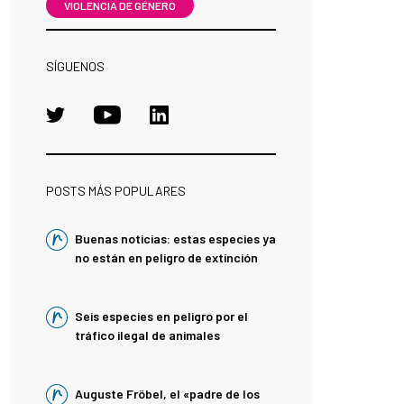
VIOLENCIA DE GÉNERO
SÍGUENOS
POSTS MÁS POPULARES
Buenas noticias: estas especies ya
no están en peligro de extinción
Seis especies en peligro por el
tráfico ilegal de animales
Auguste Fröbel, el «padre de los