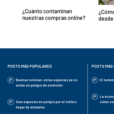
¿Cuánto contaminan
¿Cómo
nuestras compras online?
desde
POSTS MÁS POPULARES
POSTS MÁS 
Buenas noticias: estas especies ya no
El turis
están en peligro de extinción
La econo
Seis especies en peligro por el tráfico
cómo con
ilegal de animales