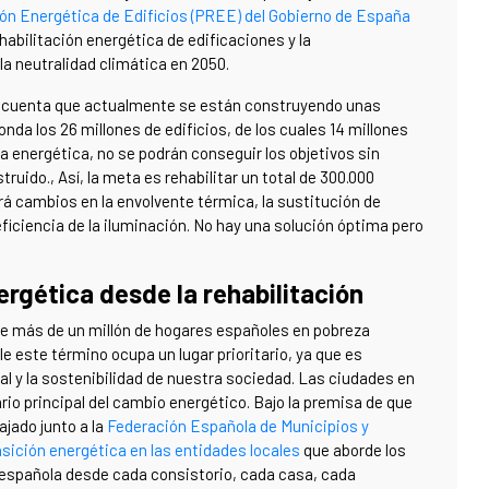
ón Energética de Edificios (PREE) del Gobierno de España
habilitación energética de edificaciones y la
la neutralidad climática en 2050.
en cuenta que actualmente se están construyendo unas
onda los 26 millones de edificios, de los cuales 14 millones
a energética, no se podrán conseguir los objetivos sin
ruido., Así, la meta es rehabilitar un total de 300.000
rá cambios en la envolvente térmica, la sustitución de
eficiencia de la iluminación. No hay una solución óptima pero
rgética desde la rehabilitación
 de más de un millón de hogares españoles en pobreza
le este término ocupa un lugar prioritario, ya que es
ial y la sostenibilidad de nuestra sociedad. Las ciudades en
ario principal del cambio energético. Bajo la premisa de que
ajado junto a la
Federación Española de Municipios y
ansición energética en las entidades locales
que aborde los
d española desde cada consistorio, cada casa, cada