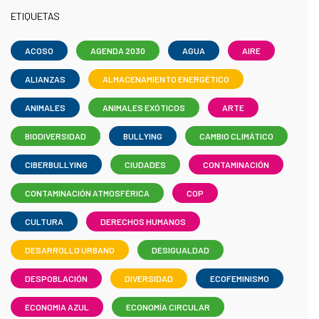
ETIQUETAS
ACOSO
AGENDA 2030
AGUA
AIRE
ALIANZAS
ALMACENAMIENTO ENERGÉTICO
ANIMALES
ANIMALES EXÓTICOS
ARTE
BIODIVERSIDAD
BULLYING
CAMBIO CLIMÁTICO
CIBERBULLYING
CIUDADES
CONTAMINACIÓN
CONTAMINACIÓN ATMOSFÉRICA
COP
CULTURA
DERECHOS HUMANOS
DESARROLLO URBANO
DESIGUALDAD
DESPOBLACIÓN
DIVERSIDAD
ECOFEMINISMO
ECONOMIA AZUL
ECONOMÍA CIRCULAR