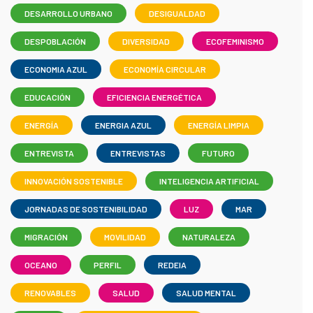
DESARROLLO URBANO
DESIGUALDAD
DESPOBLACIÓN
DIVERSIDAD
ECOFEMINISMO
ECONOMIA AZUL
ECONOMÍA CIRCULAR
EDUCACIÓN
EFICIENCIA ENERGÉTICA
ENERGÍA
ENERGIA AZUL
ENERGÍA LIMPIA
ENTREVISTA
ENTREVISTAS
FUTURO
INNOVACIÓN SOSTENIBLE
INTELIGENCIA ARTIFICIAL
JORNADAS DE SOSTENIBILIDAD
LUZ
MAR
MIGRACIÓN
MOVILIDAD
NATURALEZA
OCEANO
PERFIL
REDEIA
RENOVABLES
SALUD
SALUD MENTAL