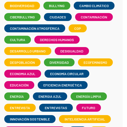
BIODIVERSIDAD
BULLYING
CAMBIO CLIMÁTICO
CIBERBULLYING
CIUDADES
CONTAMINACIÓN
CONTAMINACIÓN ATMOSFÉRICA
COP
CULTURA
DERECHOS HUMANOS
DESARROLLO URBANO
DESIGUALDAD
DESPOBLACIÓN
DIVERSIDAD
ECOFEMINISMO
ECONOMIA AZUL
ECONOMÍA CIRCULAR
EDUCACIÓN
EFICIENCIA ENERGÉTICA
ENERGÍA
ENERGIA AZUL
ENERGÍA LIMPIA
ENTREVISTA
ENTREVISTAS
FUTURO
INNOVACIÓN SOSTENIBLE
INTELIGENCIA ARTIFICIAL