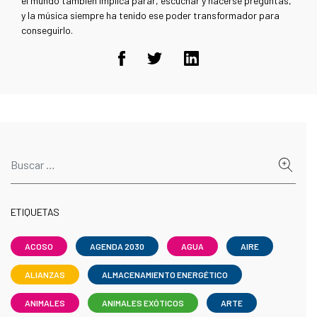
el mundo también implica parar, escuchar y hacerse preguntas,
y la música siempre ha tenido ese poder transformador para
conseguirlo.
ETIQUETAS
ACOSO
AGENDA 2030
AGUA
AIRE
ALIANZAS
ALMACENAMIENTO ENERGÉTICO
ANIMALES
ANIMALES EXÓTICOS
ARTE