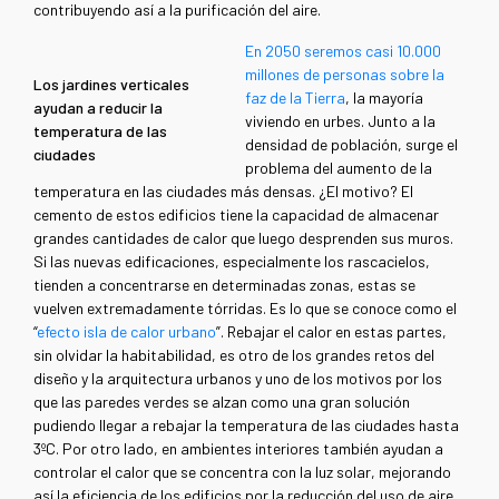
contribuyendo así a la purificación del aire.
En 2050 seremos casi 10.000
millones de personas sobre la
Los jardines verticales
faz de la Tierra
, la mayoría
ayudan a reducir la
viviendo en urbes. Junto a la
temperatura de las
densidad de población, surge el
ciudades
problema del aumento de la
temperatura en las ciudades más densas. ¿El motivo? El
cemento de estos edificios tiene la capacidad de almacenar
grandes cantidades de calor que luego desprenden sus muros.
Si las nuevas edificaciones, especialmente los rascacielos,
tienden a concentrarse en determinadas zonas, estas se
vuelven extremadamente tórridas. Es lo que se conoce como el
“
efecto isla de calor urbano
”. Rebajar el calor en estas partes,
sin olvidar la habitabilidad, es otro de los grandes retos del
diseño y la arquitectura urbanos y uno de los motivos por los
que las paredes verdes se alzan como una gran solución
pudiendo llegar a rebajar la temperatura de las ciudades hasta
3ºC. Por otro lado, en ambientes interiores también ayudan a
controlar el calor que se concentra con la luz solar, mejorando
así la eficiencia de los edificios por la reducción del uso de aire