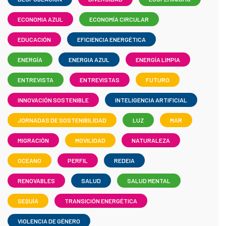
ECONOMIA AZUL
ECONOMÍA CIRCULAR
EDUCACIÓN
EFICIENCIA ENERGÉTICA
ENERGÍA
ENERGIA AZUL
ENERGÍA LIMPIA
ENTREVISTA
ENTREVISTAS
FUTURO
INNOVACIÓN SOSTENIBLE
INTELIGENCIA ARTIFICIAL
JORNADAS DE SOSTENIBILIDAD
LUZ
MAR
MIGRACIÓN
MOVILIDAD
NATURALEZA
OCEANO
PERFIL
REDEIA
RENOVABLES
SALUD
SALUD MENTAL
SEQUÍA
TRANSICIÓN ENERGÉTICA
VIOLENCIA DE GÉNERO