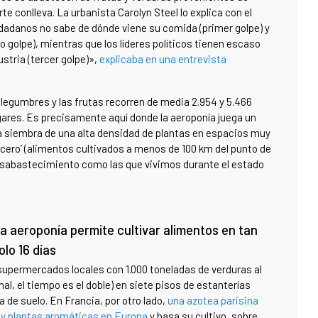
e conlleva. La urbanista Carolyn Steel lo explica con el
udadanos no sabe de dónde viene su comida (primer golpe) y
golpe), mientras que los líderes políticos tienen escaso
ustria (tercer golpe)»,
explicaba en una entrevista
s legumbres y las frutas recorren de media 2.954 y 5.466
gares. Es precisamente aquí donde la aeroponía juega un
a la siembra de una alta densidad de plantas en espacios muy
cero’ (alimentos cultivados a menos de 100 km del punto de
esabastecimiento como las que vivimos durante el estado
a aeroponía permite cultivar alimentos en tan
olo 16 días
supermercados locales con 1.000 toneladas de verduras al
onal, el tiempo es el doble) en siete pisos de estanterías
a de suelo. En Francia, por otro lado,
una azotea parisina
 y plantas aromáticas en Europa
y basa su cultivo, sobre