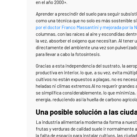
en el año 2000».
Aprender a prescindir del suelo para seguir subsis
como una técnica que no solo es más sostenible s
por el doctor Franco Massantini y mejorada por la 
columnas, con las raíces al aire y escondidas dentr
la vez, absorber el oxígeno que necesitan. Al tener
directamente del ambiente una vez son pulverizado
para llevar a cabo la fotosíntesis.
Gracias a esta independencia del sustrato, la aer
productiva en interior, lo que, a su vez, evita múlti
cultivos no están expuestos a plagas, no es necesa
heladas ni climas extremos.Al no requerir grandes
se simplifica considerablemente, lo que minimiza, po
energía, reduciendo así la huella de carbono agrícol
Una posible solución a las ciu
La industria alimentaria moderna da forma a nuestro
frutas y verduras de calidad suele ir normalmente
la falta de espacio para instalar cultivos, las ciu