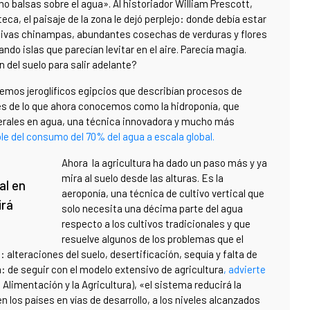
balsas sobre el agua». Al historiador William Prescott,
eca, el paisaje de la zona le dejó perplejo: donde debía estar
ativas chinampas, abundantes cosechas de verduras y flores
do islas que parecían levitar en el aire. Parecía magia.
 del suelo para salir adelante?
remos jeroglíficos egipcios que describían procesos de
genes de lo que ahora conocemos como la hidroponía, que
nerales en agua, una técnica innovadora y mucho más
e del consumo del 70% del agua a escala global.
Ahora la agricultura ha dado un paso más y ya
mira al suelo desde las alturas. Es la
al en
aeroponía, una técnica de cultivo vertical que
irá
solo necesita una décima parte del agua
respecto a los cultivos tradicionales y que
resuelve algunos de los problemas que el
: alteraciones del suelo, desertificación, sequía y falta de
: de seguir con el modelo extensivo de agricultura
, advierte
Alimentación y la Agricultura), «el sistema reducirá la
n los países en vías de desarrollo, a los niveles alcanzados