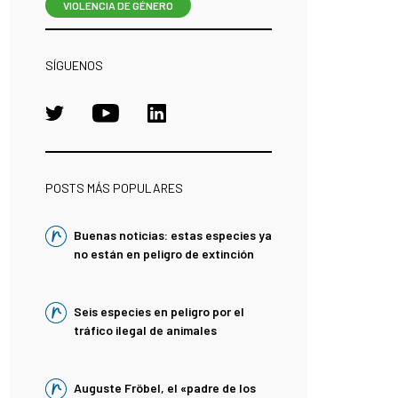
VIOLENCIA DE GÉNERO
SÍGUENOS
POSTS MÁS POPULARES
Buenas noticias: estas especies ya
no están en peligro de extinción
Seis especies en peligro por el
tráfico ilegal de animales
Auguste Fröbel, el «padre de los