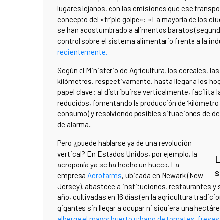
lugares lejanos, con las emisiones que ese transport
concepto del «triple golpe»: «La mayoría de los ci
se han acostumbrado a alimentos baratos (segundo 
control sobre el sistema alimentario frente a la ind
recientemente.
Según el Ministerio de Agricultura, los cereales, la
kilómetros, respectivamente, hasta llegar a los ho
papel clave: al distribuirse verticalmente, facilit
reducidos, fomentando la producción de ‘kilómetro 
consumo) y resolviendo posibles situaciones de d
de alarma..
Pero ¿puede hablarse ya de una revolución
vertical? En Estados Unidos, por ejemplo, la
L
aeroponía ya se ha hecho un hueco. La
s
empresa
Aerofarms
, ubicada en Newark (New
Jersey), abastece a instituciones, restaurantes y 
año, cultivadas en 16 días (en la agricultura tradici
gigantes sin llegar a ocupar ni siquiera una hectáre
alberga el mayor huerto urbano de tomates, fresas