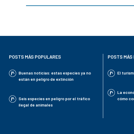
POSTS MÁS POPULARES
POSTS MÁS 
Buenas noticias: estas especies ya no
El turis
están en peligro de extinción
La econo
Seis especies en peligro por el tráfico
cómo con
ilegal de animales