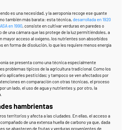
tiendo es una necesidad, y la aeroponía recoge ese guante
ino también más barata: esta técnica,
desarrollada en 1920
NASA en 1990
, consiste en cultivar verduras en paredes o
o de una cámara que las protege de la luz permitiéndoles, a
 un mayor acceso al oxígeno, los nutrientes son absorbidos
s en forma de disolución, lo que les requiere menos energía
oponía se presenta como una técnica especialmente
ples problemas típicos de la agricultura tradicional. Como los
rio aplicarles pesticidas; y tampoco se ven afectados por
 atenciones en comparación con otras técnicas, el proceso
r un lado, el uso de agua y nutrientes y, por otro, la
a.
dades hambrientas
s territorios y afecta a las ciudades. En ellas, el acceso a
 acompañado de una extensa huella de carbono ya que, dada
dades se abastecen de frutas y verduras provenientes de