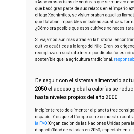
«Asombrosas islas de verduras que se mueven como 
que basó gran parte de sus relatos en el imperio azt
el lago Xochimilco, se vislumbraban aquellas llam
que flotaban impasibles en balsas acuáticas, forman
¿Cómo era posible que esos cultivos no necesitaran
Si viajamos aún más atrás en la historia, encontra
cultivo acuáticos a lo largo del Nilo. Eran los orí
reemplaza un sustrato inerte por disoluciones mi
sostenible que la agricultura tradicional,
responsabl
De seguir con el sistema alimentario actu
2050 el acceso global a calorías se reduc
hasta niveles propios del año 2000
incipiente reto de alimentar al planeta trae consigo
espacio. Y es que el tiempo corre en nuestra contra
la FAO
(Organización de las Naciones Unidas para la 
disponibilidad de calorías en 2050, especialmente e