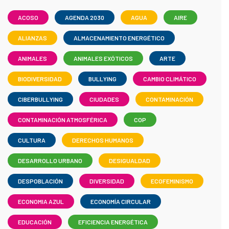
ACOSO
AGENDA 2030
AGUA
AIRE
ALIANZAS
ALMACENAMIENTO ENERGÉTICO
ANIMALES
ANIMALES EXÓTICOS
ARTE
BIODIVERSIDAD
BULLYING
CAMBIO CLIMÁTICO
CIBERBULLYING
CIUDADES
CONTAMINACIÓN
CONTAMINACIÓN ATMOSFÉRICA
COP
CULTURA
DERECHOS HUMANOS
DESARROLLO URBANO
DESIGUALDAD
DESPOBLACIÓN
DIVERSIDAD
ECOFEMINISMO
ECONOMIA AZUL
ECONOMÍA CIRCULAR
EDUCACIÓN
EFICIENCIA ENERGÉTICA