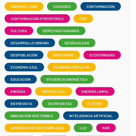
CIBERBULLYING
CIUDADES
CONTAMINACIÓN
CONTAMINACIÓN ATMOSFÉRICA
COP
CULTURA
DERECHOS HUMANOS
DESARROLLO URBANO
DESIGUALDAD
DESPOBLACIÓN
DIVERSIDAD
ECOFEMINISMO
ECONOMIA AZUL
ECONOMÍA CIRCULAR
EDUCACIÓN
EFICIENCIA ENERGÉTICA
ENERGÍA
ENERGIA AZUL
ENERGÍA LIMPIA
ENTREVISTA
ENTREVISTAS
FUTURO
INNOVACIÓN SOSTENIBLE
INTELIGENCIA ARTIFICIAL
JORNADAS DE SOSTENIBILIDAD
LUZ
MAR