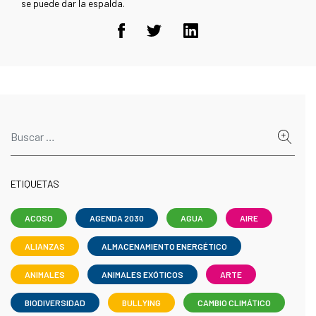
se puede dar la espalda.
ETIQUETAS
ACOSO
AGENDA 2030
AGUA
AIRE
ALIANZAS
ALMACENAMIENTO ENERGÉTICO
ANIMALES
ANIMALES EXÓTICOS
ARTE
BIODIVERSIDAD
BULLYING
CAMBIO CLIMÁTICO