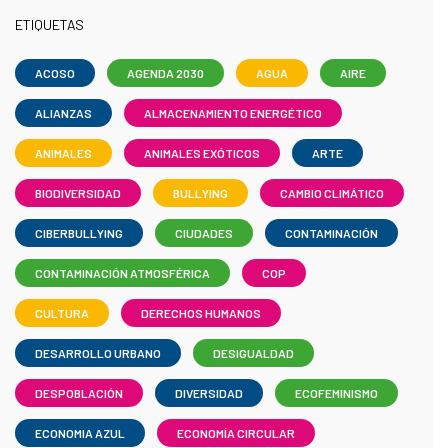
ETIQUETAS
ACOSO
AGENDA 2030
AGUA
AIRE
ALIANZAS
ALMACENAMIENTO ENERGÉTICO
ANIMALES
ANIMALES EXÓTICOS
ARTE
BIODIVERSIDAD
BULLYING
CAMBIO CLIMÁTICO
CIBERBULLYING
CIUDADES
CONTAMINACIÓN
CONTAMINACIÓN ATMOSFÉRICA
COP
CULTURA
DERECHOS HUMANOS
DESARROLLO URBANO
DESIGUALDAD
DESPOBLACIÓN
DIVERSIDAD
ECOFEMINISMO
ECONOMIA AZUL
ECONOMÍA CIRCULAR