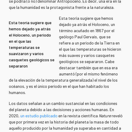
se podría (o no) denominar Antropoceno. Es decir, una era en la
que la humanidad es la protagonista frente a la naturaleza.
Esta teoría sugiere que hemos
Esta teoría sugiere que
dejado ya atrás el Holoceno, un
hemos dejado ya atrás
término acuñado en 1867 por el
el Holoceno, un periodo
geólogo Paul Gervais, que se
en el que las
refiere a un periodo de la Tierra en
temperaturas se
el que las temperaturas se hicieron
suavizaron y varios
más suaves y varios casquetes
casquetes geológicos se
geológicos se separaron. Cabe
separaron
destacar también que en esa era
aumentó (por el mismo fenómeno
de la elevación de la temperatura generalizada) el nivel de los
océanos, y es el único periodo en el que han habitado los
humanos.
Los datos señalan a un cambio sustancial en las condiciones
del planeta debido a las decisiones y acciones humanas. En
2020,
un estudio publicado
en la revista científica
Nature
reveló
que por primera vez en la historia del planeta la masa de todo
aquello producido por la humanidad ya superaba en cantidad a