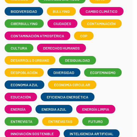
BIODIVERSIDAD
BULLYING
CAMBIO CLIMÁTICO
CIBERBULLYING
CIUDADES
CONTAMINACIÓN
CONTAMINACIÓN ATMOSFÉRICA
COP
CULTURA
DERECHOS HUMANOS
DESARROLLO URBANO
DESIGUALDAD
DESPOBLACIÓN
DIVERSIDAD
ECOFEMINISMO
ECONOMIA AZUL
ECONOMÍA CIRCULAR
EDUCACIÓN
EFICIENCIA ENERGÉTICA
ENERGÍA
ENERGIA AZUL
ENERGÍA LIMPIA
ENTREVISTA
ENTREVISTAS
FUTURO
INNOVACIÓN SOSTENIBLE
INTELIGENCIA ARTIFICIAL